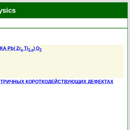
ysics
 Pb( Zr
Ti
) O
x
1-x
3
ЕТРИЧНЫХ КОРОТКОДЕЙСТВУЮЩИХ ДЕФЕКТАХ