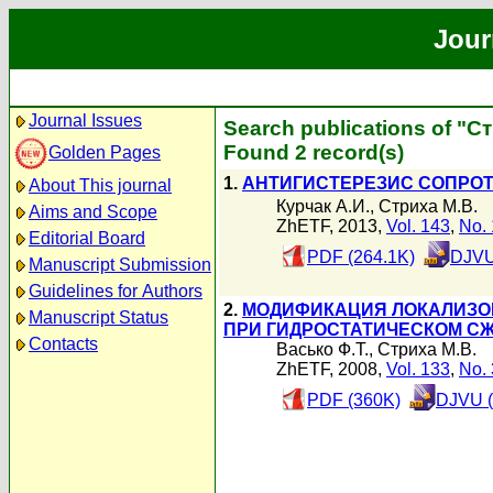
Jour
Journal Issues
Search publications of "С
Found 2 record(s)
Golden Pages
1.
АНТИГИСТЕРЕЗИС СОПРОТ
About This journal
Курчак А.И.
,
Стриха М.В.
Aims and Scope
ZhETF, 2013,
Vol. 143
,
No. 
Editorial Board
PDF (264.1K)
DJVU
Manuscript Submission
Guidelines for Authors
2.
МОДИФИКАЦИЯ ЛОКАЛИЗО
Manuscript Status
ПРИ ГИДРОСТАТИЧЕСКОМ С
Contacts
Васько Ф.Т.
,
Стриха М.В.
ZhETF, 2008,
Vol. 133
,
No. 
PDF (360K)
DJVU (