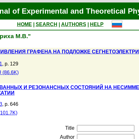
nal of Experimental and Theoretical Ph
HOME
|
SEARCH
|
AUTHORS
|
HELP
триха М.В."
ИВЛЕНИЯ ГРАФЕНА НА ПОДЛОЖКЕ СЕГНЕТОЭЛЕКТРИКА
1
, p. 129
 (86.6K)
ВАННЫХ И РЕЗОНАНСНЫХ СОСТОЯНИЙ НА НЕСИММ
ЖАТИИ
3
, p. 646
101.7K)
Title
Author