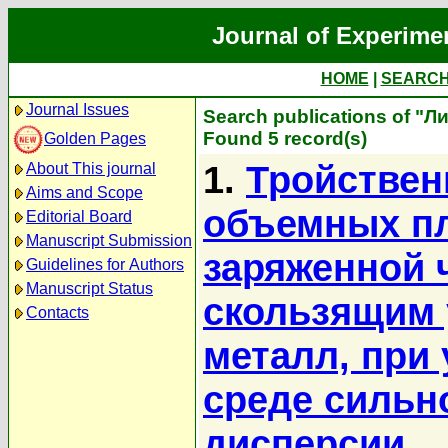
Journal of Experime
HOME
|
SEARC
Journal Issues
Search publications of "Л
Found 5 record(s)
Golden Pages
1.
Тройствен
About This journal
Aims and Scope
объемных п
Editorial Board
Manuscript Submission
заряженной 
Guidelines for Authors
Manuscript Status
скользящим 
Contacts
металл, при
среде сильн
дисперсии