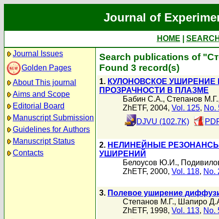
Journal of Experime
HOME
|
SEARC
Journal Issues
Search publications of "С
Found 3 record(s)
Golden Pages
1.
КУЛОНОВСКОЕ УШИРЕНИЕ
About This journal
ПРОЗРАЧНОСТИ В ПЛАЗМЕ
Aims and Scope
Бабин С.А.
,
Степанов М.Г.
Editorial Board
ZhETF, 2004,
Vol. 125
,
No. 
Manuscript Submission
DJVU (102.7K)
PDF
Guidelines for Authors
Manuscript Status
2.
НЕЛИНЕЙНЫЕ РЕЗОНАНСЫ,
Contacts
УШИРЕНИЙ
Белоусов Ю.И.
,
Подивилов
ZhETF, 2000,
Vol. 118
,
No. 
3.
Полевое уширение диффузи
Степанов М.Г.
,
Шапиро Д.
ZhETF, 1998,
Vol. 113
,
No. 