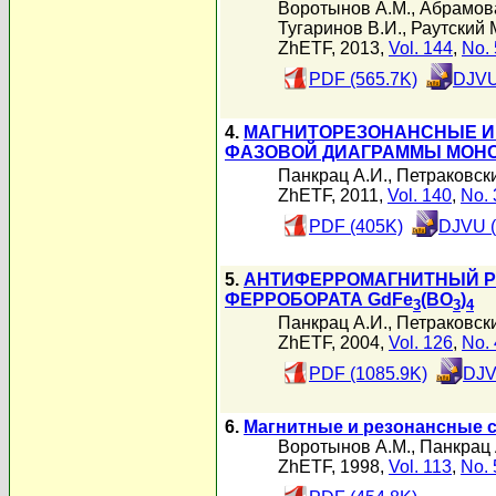
Воротынов А.М.
,
Абрамова
Тугаринов В.И.
,
Раутский 
ZhETF, 2013,
Vol. 144
,
No. 
PDF (565.7K)
DJVU
4.
МАГНИТОРЕЗОНАНСНЫЕ И
ФАЗОВОЙ ДИАГРАММЫ МОНО
Панкрац А.И.
,
Петраковски
ZhETF, 2011,
Vol. 140
,
No. 
PDF (405K)
DJVU (
5.
АНТИФЕРРОМАГНИТНЫЙ Р
ФЕРРОБОРАТА GdFe
(BO
)
3
3
4
Панкрац А.И.
,
Петраковски
ZhETF, 2004,
Vol. 126
,
No. 
PDF (1085.9K)
DJV
6.
Магнитные и резонансные 
Воротынов А.М.
,
Панкрац 
ZhETF, 1998,
Vol. 113
,
No. 