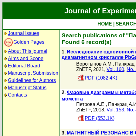
Journal of Experime
HOME
|
SEARC
Journal Issues
Search publications of "П
Found 6 record(s)
Golden Pages
About This journal
1.
Исследование одноионной 
диамагнитном кристалле Pb
Aims and Scope
Воротынов А.М.
,
Панкрац 
Editorial Board
ZhETF, 2021,
Vol. 160
,
No. 
Manuscript Submission
PDF (1082.4K)
Guidelines for Authors
Manuscript Status
2.
Фазовые диаграммы метаб
Contacts
момента
Петрова А.Е.
,
Панкрац А.И
ZhETF, 2018,
Vol. 153
,
No. 
PDF (553.1K)
3.
МАГНИТНЫЙ РЕЗОНАНС В С