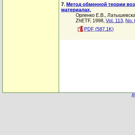
7.
Метод обменной теории воз
материалах.
Орленко Е.В.
,
Латышевска
ZhETF, 1998,
Vol. 113
,
No. 
PDF (587.1K)
R