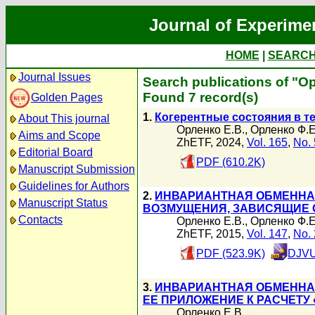
Journal of Experime
HOME
|
SEARC
Journal Issues
Search publications of "О
Found 7 record(s)
Golden Pages
1.
Когерентные состояния в т
About This journal
Орленко Е.В.
,
Орленко Ф.Е
Aims and Scope
ZhETF, 2024,
Vol. 165
,
No. 
Editorial Board
PDF (610.2K)
Manuscript Submission
Guidelines for Authors
2.
ИНВАРИАНТНАЯ ОБМЕННА
Manuscript Status
ВОЗМУЩЕНИЯ, ЗАВИСЯЩИЕ 
Contacts
Орленко Е.В.
,
Орленко Ф.Е
ZhETF, 2015,
Vol. 147
,
No. 
PDF (523.9K)
DJVU
3.
ИНВАРИАНТНАЯ ОБМЕННА
ЕЕ ПРИЛОЖЕНИЕ К РАСЧЕТУ
Орленко Е.В.