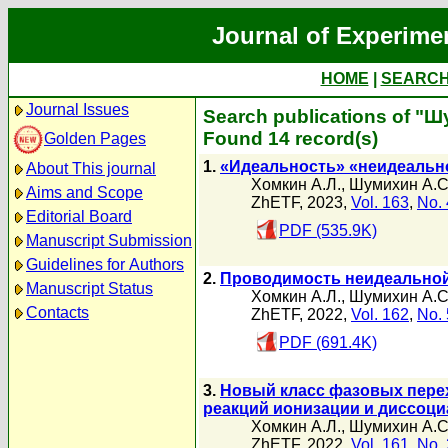
Journal of Experime
HOME
|
SEARC
Journal Issues
Search publications of "
Found 14 record(s)
Golden Pages
1.
«Идеальность» «неидеальн
About This journal
Хомкин А.Л.
,
Шумихин А.С
Aims and Scope
ZhETF, 2023,
Vol. 163
,
No. 
Editorial Board
PDF (535.9K)
Manuscript Submission
Guidelines for Authors
2.
Проводимость неидеальной
Manuscript Status
Хомкин А.Л.
,
Шумихин А.С
Contacts
ZhETF, 2022,
Vol. 162
,
No. 
PDF (691.4K)
3.
Новый класс фазовых перех
реакций ионизации и диссоц
Хомкин А.Л.
,
Шумихин А.С
ZhETF, 2022,
Vol. 161
,
No. 