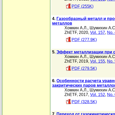
PDF (255K)
4.
Газообразный металл и про
металлов
Хомкин А.Л.
,
Шумихин А.С
ZhETF, 2020,
Vol. 157
,
No. 
PDF (277.9K)
5.
Эффект металлизации при с
Хомкин А.Л.
,
Шумихин А.С
ZhETF, 2019,
Vol. 155
,
No. 
PDF (279.5K)
6.
Особенности расчета уравн
закритических паров металло
Хомкин А.Л.
,
Шумихин А.С
ZhETF, 2017,
Vol. 152
,
No. 
PDF (328.5K)
7.
Переход от газокинетическ