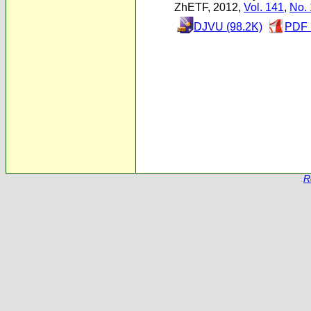
ZhETF, 2012,
Vol. 141
,
No. 
DJVU (98.2K)
PDF 
R