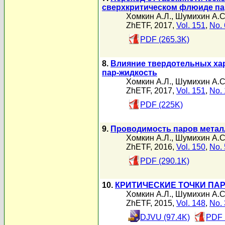
сверхкритическом флюиде па
Хомкин А.Л.
,
Шумихин А.С
ZhETF, 2017,
Vol. 151
,
No. 
PDF (265.3K)
8.
Влияние твердотельных хар
пар-жидкость
Хомкин А.Л.
,
Шумихин А.С
ZhETF, 2017,
Vol. 151
,
No. 
PDF (225K)
9.
Проводимость паров металл
Хомкин А.Л.
,
Шумихин А.С
ZhETF, 2016,
Vol. 150
,
No. 
PDF (290.1K)
10.
КРИТИЧЕСКИЕ ТОЧКИ ПА
Хомкин А.Л.
,
Шумихин А.С
ZhETF, 2015,
Vol. 148
,
No. 
DJVU (97.4K)
PDF 