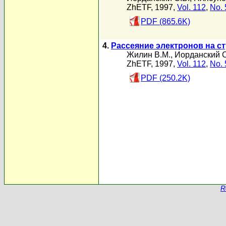
ZhETF, 1997,
Vol. 112
,
No. 
PDF (865.6K)
4.
Рассеяние электронов на с
Жилин В.М.
,
Иорданский С
ZhETF, 1997,
Vol. 112
,
No. 
PDF (250.2K)
R