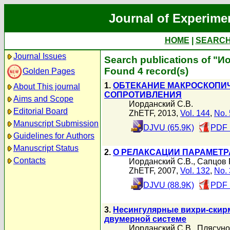
Journal of Experime
HOME
|
SEARC
Journal Issues
Search publications of "И
Found 4 record(s)
Golden Pages
1.
ОБТЕКАНИЕ МАКРОСКОПИЧ
About This journal
СОПРОТИВЛЕНИЯ
Aims and Scope
Иорданский С.В.
Editorial Board
ZhETF, 2013,
Vol. 144
,
No. 
Manuscript Submission
DJVU (65.9K)
PDF 
Guidelines for Authors
Manuscript Status
2.
О РЕЛАКСАЦИИ ПАРАМЕТР
Contacts
Иорданский С.В.
,
Сапцов Р
ZhETF, 2007,
Vol. 132
,
No. 
DJVU (88.9K)
PDF 
3.
Несингулярные вихри-скир
двумерной системе
Иорданский С.В.
,
Плясунов