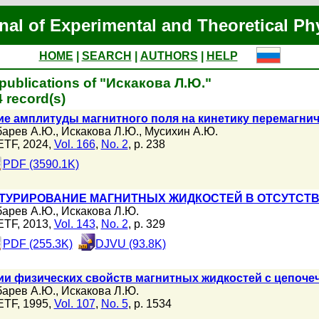
nal of Experimental and Theoretical Ph
HOME
|
SEARCH
|
AUTHORS
|
HELP
publications of "Искакова Л.Ю."
 record(s)
е амплитуды магнитного поля на кинетику перемагни
барев А.Ю.
,
Искакова Л.Ю.
,
Мусихин А.Ю.
ETF, 2024,
Vol. 166
,
No. 2
, p. 238
PDF (3590.1K)
ТУРИРОВАНИЕ МАГНИТНЫХ ЖИДКОСТЕЙ В ОТСУТСТ
барев А.Ю.
,
Искакова Л.Ю.
ETF, 2013,
Vol. 143
,
No. 2
, p. 329
PDF (255.3K)
DJVU (93.8K)
ии физических свойств магнитных жидкостей с цепоче
барев А.Ю.
,
Искакова Л.Ю.
ETF, 1995,
Vol. 107
,
No. 5
, p. 1534