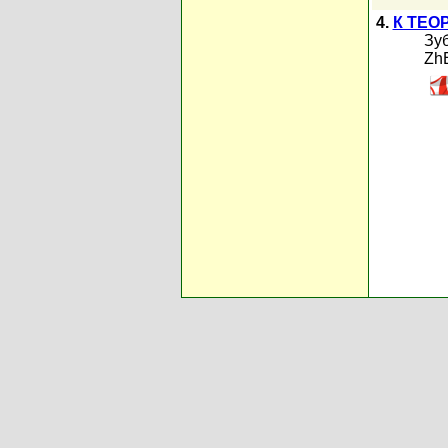
4.
К ТЕО
Зу
Zh