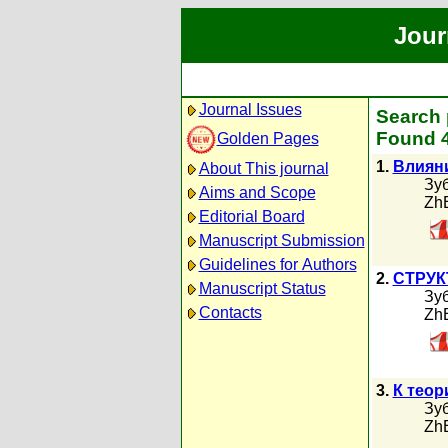
Jour
Journal Issues
Search 
Found 4
Golden Pages
1.
Влияни
About This journal
Зу
Aims and Scope
Zh
Editorial Board
Manuscript Submission
Guidelines for Authors
2.
СТРУК
Manuscript Status
Зу
Contacts
Zh
3.
К теор
Зу
Zh