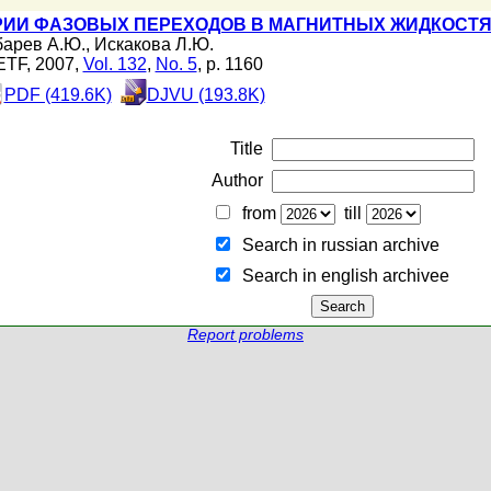
РИИ ФАЗОВЫХ ПЕРЕХОДОВ В МАГНИТНЫХ ЖИДКОСТ
барев А.Ю.
,
Искакова Л.Ю.
ETF, 2007,
Vol. 132
,
No. 5
, p. 1160
PDF (419.6K)
DJVU (193.8K)
Title
Author
from
till
Search in russian archive
Search in english archiveе
Report problems