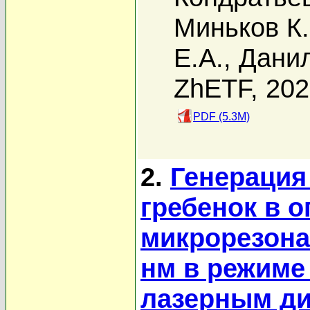
Миньков К.
Е.А.
,
Данил
ZhETF, 20
PDF (5.3M)
2.
Генерация
гребенок в 
микрорезона
нм в режиме
лазерным д