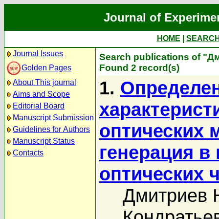
Journal of Experime
HOME
|
SEARC
Journal Issues
Search publications of "
Found 2 record(s)
Golden Pages
1.
Определе
About This journal
Aims and Scope
характерист
Editorial Board
Manuscript Submission
оптических 
Guidelines for Authors
Manuscript Status
генерация в
Contacts
оптических 
Дмитриев 
Кондратье