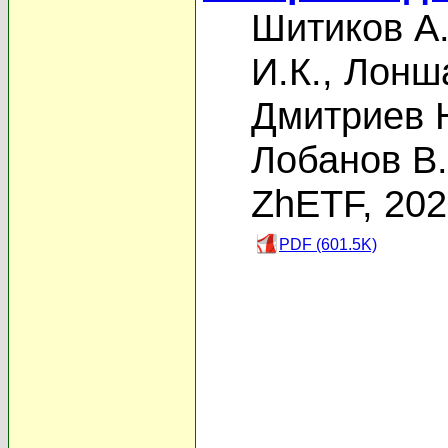
Шитиков А.
И.К.
,
Лонша
Дмитриев 
Лобанов В.
ZhETF, 20
PDF (601.5K)