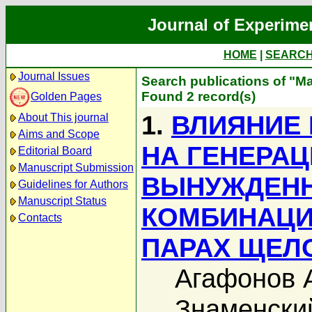
Journal of Experime
HOME
|
SEARC
Journal Issues
Search publications of "М
Found 2 record(s)
Golden Pages
1.
ВЛИЯНИЕ
About This journal
Aims and Scope
НА ГЕНЕРА
Editorial Board
Manuscript Submission
ВЫНУЖДЕНН
Guidelines for Authors
Manuscript Status
КОМБИНАЦИ
Contacts
ПАРАХ ЩЕЛ
Агафонов 
Знаменски