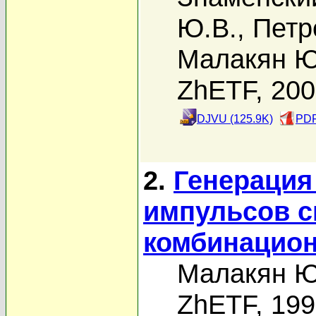
Ю.В.
,
Петр
Малакян Ю
ZhETF, 20
DJVU (125.9K)
PDF
2.
Генерация
импульсов св
комбинацион
Малакян Ю
ZhETF, 19