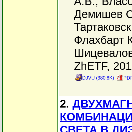
А.В.
,
Власо
Демишев С
Тартаковск
Флахбарт К
Шицевалов
ZhETF, 201
DJVU (380.8K)
PDF
2.
ДВУХМАГ
КОМБИНАЦИ
СВЕТА В ДИ