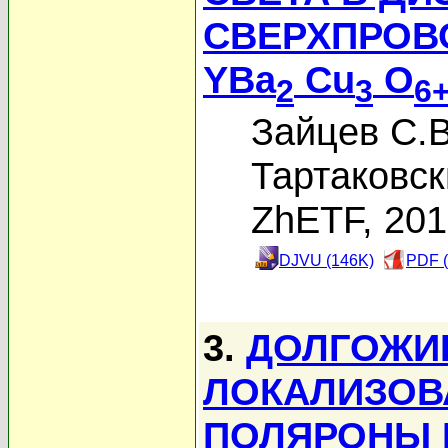
СВЕРХПРОВ
YBa
Cu
O
2
3
6
Зайцев С.В
Тартаковск
ZhETF, 20
DJVU (146K)
PDF (
3.
ДОЛГОЖИ
ЛОКАЛИЗОВ
ПОЛЯРОНЫ 