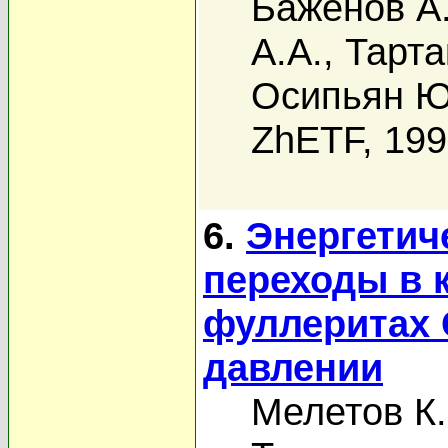
Баженов А
А.А.
,
Тарта
Осипьян Ю
ZhETF, 19
6.
Энергетич
переходы в 
фуллеритах 
давлении
Мелетов К.