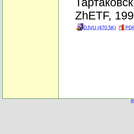
Тартаковск
ZhETF, 19
DJVU (470.5K)
PDF
R