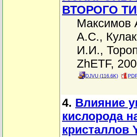
ВТОРОГО ТИ
Максимов 
А.С.
,
Кулак
И.И.
,
Тороп
ZhETF, 20
DJVU (116.6K)
PDF
4.
Влияние у
кислорода н
кристаллов 