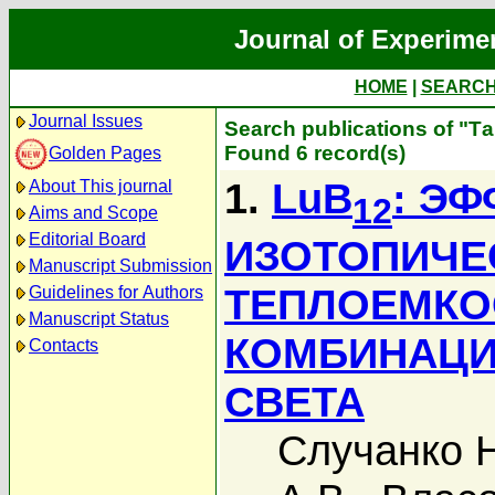
Journal of Experime
HOME
|
SEARC
Journal Issues
Search publications of "Т
Found 6 record(s)
Golden Pages
1.
LuB
: Э
About This journal
12
Aims and Scope
Editorial Board
ИЗОТОПИЧЕ
Manuscript Submission
ТЕПЛОЕМКО
Guidelines for Authors
Manuscript Status
КОМБИНАЦИ
Contacts
СВЕТА
Случанко Н