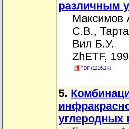
различным 
Максимов 
С.В.
,
Тарта
Вил Б.У.
ZhETF, 19
PDF (1216.1K)
5.
Комбинаци
инфракрасно
углеродных 