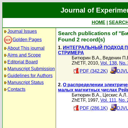
Journal of Experime
HOME
|
SEARC
Journal Issues
Search publications of "Б
Found 2 record(s)
Golden Pages
1.
ИНТЕГРАЛЬНЫЙ ПОДХОД 
About This journal
СТРИМЕРА
Aims and Scope
Битюрин В.А.
,
Веденин П.
Editorial Board
ZhETF, 2010,
Vol. 138
,
No. 
Manuscript Submission
PDF (342.2K)
DJVU
Guidelines for Authors
Manuscript Status
2.
О распределении электриче
Contacts
малых магнитных числах Рей
Битюрин В.А.
,
Цескис А.Л.
ZhETF, 1997,
Vol. 111
,
No. 
PDF (286.1K)
DJVU