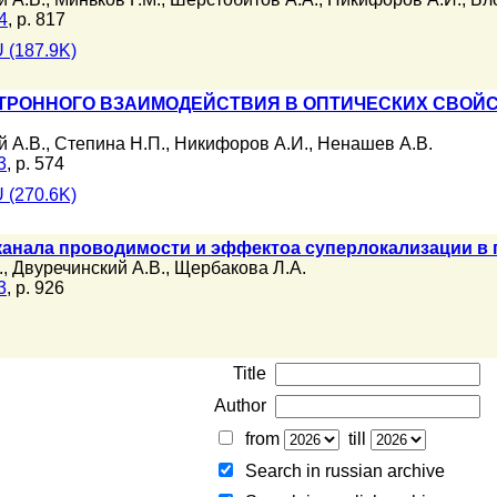
4
, p. 817
 (187.9K)
ТРОННОГО ВЗАИМОДЕЙСТВИЯ В ОПТИЧЕСКИХ СВОЙ
й А.В.
,
Степина Н.П.
,
Никифоров А.И.
,
Ненашев А.В.
3
, p. 574
 (270.6K)
анала проводимости и эффектоа суперлокализации в п
.
,
Двуречинский А.В.
,
Щербакова Л.А.
3
, p. 926
Title
Author
from
till
Search in russian archive