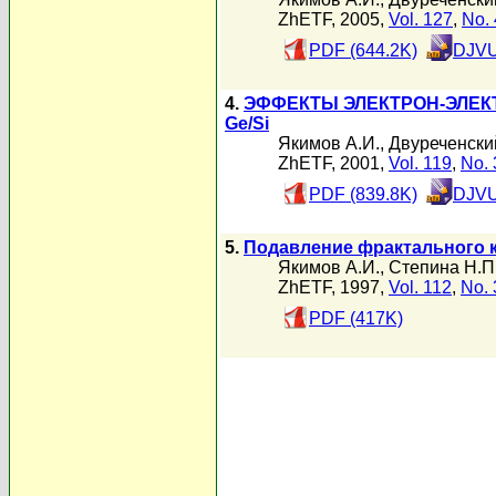
ZhETF, 2005,
Vol. 127
,
No. 
PDF (644.2K)
DJVU
4.
ЭФФЕКТЫ ЭЛЕКТРОН-ЭЛЕК
Ge/Si
Якимов А.И.
,
Двуреченски
ZhETF, 2001,
Vol. 119
,
No. 
PDF (839.8K)
DJVU
5.
Подавление фрактального к
Якимов А.И.
,
Степина Н.П
ZhETF, 1997,
Vol. 112
,
No. 
PDF (417K)