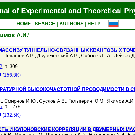
nal of Experimental and Theoretical Ph
HOME
|
SEARCH
|
AUTHORS
|
HELP
кимов А.И."
АССИВУ ТУННЕЛЬНО-СВЯЗАННЫХ КВАНТОВЫХ ТОЧЕК
.
,
Ненашев А.В.
,
Двуреченский А.В.
,
Соболев Н.А.
,
Лейтао Д
2
, p. 309
 (156.6K)
РАТУРНОЙ ВЫСОКОЧАСТОТНОЙ ПРОВОДИМОСТИ В С
.
,
Смирнов И.Ю.
,
Суслов А.В.
,
Гальперин Ю.М.
,
Якимов А.И.
6
, p. 1279
 (132.5K)
Ь И КУЛОНОВСКИЕ КОРРЕЛЯЦИИ В ДВУМЕРНЫХ МАС
й А.В.
,
Миньков Г.М.
,
Шерстобитов А.А.
,
Никифоров А.И.
,
Бл