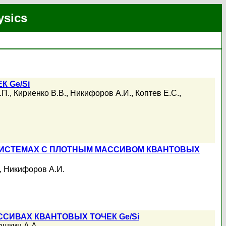
ysics
 Ge/Si
.П.
,
Кириенко В.В.
,
Никифоров А.И.
,
Коптев Е.С.
,
ИСТЕМАХ С ПЛОТНЫМ МАССИВОМ КВАНТОВЫХ
,
Никифоров А.И.
СИВАХ КВАНТОВЫХ ТОЧЕК Ge/Si
ошкин А.А.