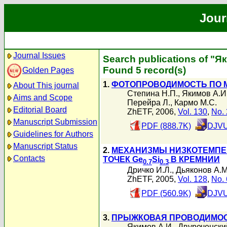
Jour
Journal Issues
Search publications of "Я
Found 5 record(s)
Golden Pages
1.
ФОТОПРОВОДИМОСТЬ ПО М
About This journal
Степина Н.П.
,
Якимов А.И
Aims and Scope
Перейра Л.
,
Кармо М.С.
Editorial Board
ZhETF, 2006,
Vol. 130
,
No. 
Manuscript Submission
PDF (888.7K)
DJVU
Guidelines for Authors
Manuscript Status
2.
МЕХАНИЗМЫ НИЗКОТЕМПЕ
Contacts
ТОЧЕК Ge
Si
В КРЕМНИИ
0.7
0.3
Дричко И.Л.
,
Дьяконов А.М
ZhETF, 2005,
Vol. 128
,
No. 
PDF (560.9K)
DJVU
3.
ПРЫЖКОВАЯ ПРОВОДИМОСТ
Якимов А.И.
,
Двуреченски