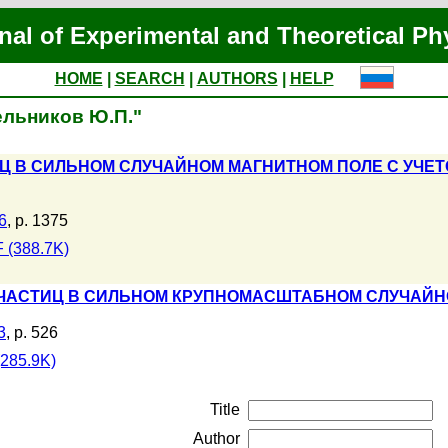
nal of Experimental and Theoretical Ph
HOME
|
SEARCH
|
AUTHORS
|
HELP
Мельников Ю.П."
Ц В СИЛЬНОМ СЛУЧАЙНОМ МАГНИТНОМ ПОЛЕ С УЧ
6
, p. 1375
 (388.7K)
ЧАСТИЦ В СИЛЬНОМ КРУПНОМАСШТАБНОМ СЛУЧАЙНО
3
, p. 526
285.9K)
Title
Author