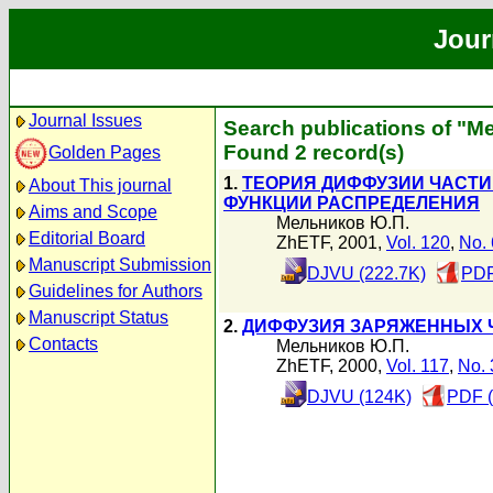
Jour
Journal Issues
Search publications of "
Found 2 record(s)
Golden Pages
1.
ТЕОРИЯ ДИФФУЗИИ ЧАСТИ
About This journal
ФУНКЦИИ РАСПРЕДЕЛЕНИЯ
Aims and Scope
Мельников Ю.П.
Editorial Board
ZhETF, 2001,
Vol. 120
,
No. 
Manuscript Submission
DJVU (222.7K)
PDF
Guidelines for Authors
Manuscript Status
2.
ДИФФУЗИЯ ЗАРЯЖЕННЫХ 
Contacts
Мельников Ю.П.
ZhETF, 2000,
Vol. 117
,
No. 
DJVU (124K)
PDF (