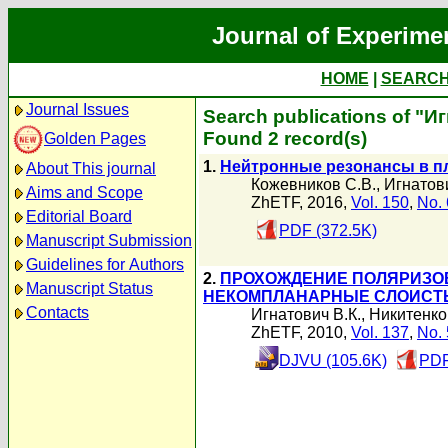
Journal of Experime
HOME
|
SEARC
Journal Issues
Search publications of "И
Found 2 record(s)
Golden Pages
1.
Нейтронные резонансы в п
About This journal
Кожевников С.В.
,
Игнатови
Aims and Scope
ZhETF, 2016,
Vol. 150
,
No. 
Editorial Board
PDF (372.5K)
Manuscript Submission
Guidelines for Authors
2.
ПРОХОЖДЕНИЕ ПОЛЯРИЗО
Manuscript Status
НЕКОМПЛАНАРНЫЕ СЛОИСТ
Contacts
Игнатович В.К.
,
Никитенко
ZhETF, 2010,
Vol. 137
,
No. 
DJVU (105.6K)
PDF