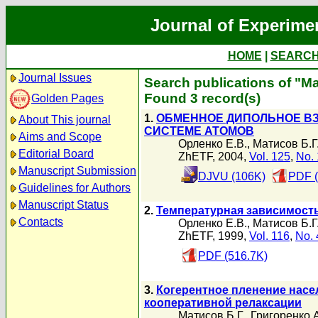
Journal of Experime
HOME
|
SEARC
Journal Issues
Search publications of "М
Found 3 record(s)
Golden Pages
1.
ОБМЕННОЕ ДИПОЛЬНОЕ В
About This journal
СИСТЕМЕ АТОМОВ
Aims and Scope
Орленко Е.В.
,
Матисов Б.Г
Editorial Board
ZhETF, 2004,
Vol. 125
,
No. 
Manuscript Submission
DJVU (106K)
PDF (
Guidelines for Authors
Manuscript Status
2.
Температурная зависимост
Contacts
Орленко Е.В.
,
Матисов Б.Г
ZhETF, 1999,
Vol. 116
,
No. 
PDF (516.7K)
3.
Когерентное пленение насе
кооперативной релаксации
Матисов Б.Г.
,
Григоренко 