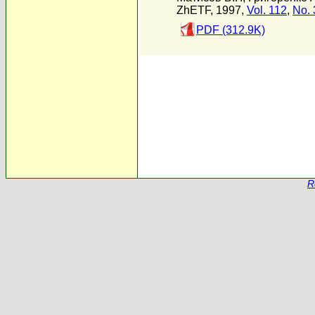
ZhETF, 1997,
Vol. 112
,
No. 
PDF (312.9K)
R