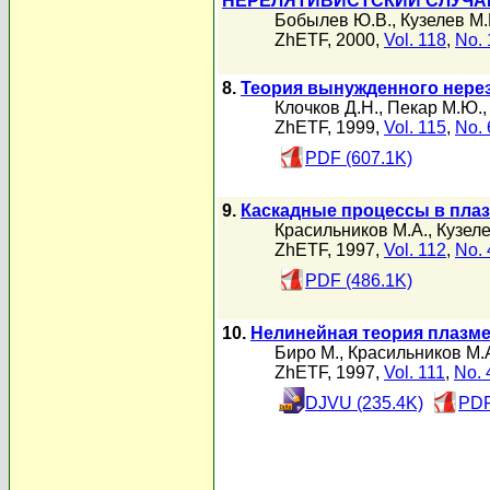
НЕРЕЛЯТИВИСТСКИЙ СЛУЧА
Бобылев Ю.В.
,
Кузелев М.
ZhETF, 2000,
Vol. 118
,
No. 
8.
Теория вынужденного нерез
Клочков Д.Н.
,
Пекар М.Ю.
ZhETF, 1999,
Vol. 115
,
No. 
PDF (607.1K)
9.
Каскадные процессы в пла
Красильников М.А.
,
Кузеле
ZhETF, 1997,
Vol. 112
,
No. 
PDF (486.1K)
10.
Нелинейная теория плазме
Биро М.
,
Красильников М.
ZhETF, 1997,
Vol. 111
,
No. 
DJVU (235.4K)
PDF