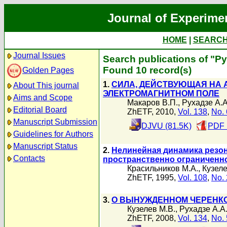
Journal of Experime
HOME
|
SEARC
Journal Issues
Search publications of "Р
Found 10 record(s)
Golden Pages
1.
СИЛА, ДЕЙСТВУЮЩАЯ НА 
About This journal
ЭЛЕКТРОМАГНИТНОМ ПОЛЕ
Aims and Scope
Макаров В.П.
,
Рухадзе А.А
Editorial Board
ZhETF, 2010,
Vol. 138
,
No. 
Manuscript Submission
DJVU (81.5K)
PDF 
Guidelines for Authors
Manuscript Status
2.
Нелинейная динамика резон
Contacts
пространственно ограниченн
Красильников М.А.
,
Кузеле
ZhETF, 1995,
Vol. 108
,
No. 
3.
О ВЫНУЖДЕННОМ ЧЕРЕНКО
Кузелев М.В.
,
Рухадзе А.А
ZhETF, 2008,
Vol. 134
,
No. 