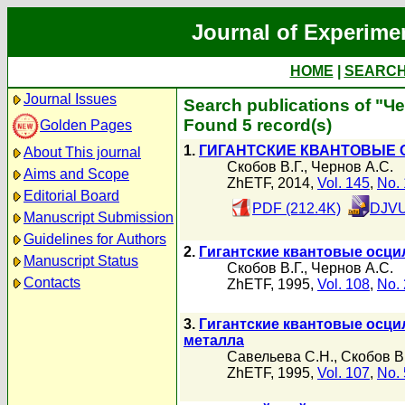
Journal of Experime
HOME
|
SEARC
Journal Issues
Search publications of "Ч
Found 5 record(s)
Golden Pages
1.
ГИГАНТСКИЕ КВАНТОВЫЕ 
About This journal
Скобов В.Г.
,
Чернов А.С.
Aims and Scope
ZhETF, 2014,
Vol. 145
,
No. 
Editorial Board
PDF (212.4K)
DJVU
Manuscript Submission
Guidelines for Authors
2.
Гигантские квантовые осци
Manuscript Status
Скобов В.Г.
,
Чернов А.С.
Contacts
ZhETF, 1995,
Vol. 108
,
No. 
3.
Гигантские квантовые осц
металла
Савельева С.Н.
,
Скобов В.
ZhETF, 1995,
Vol. 107
,
No. 