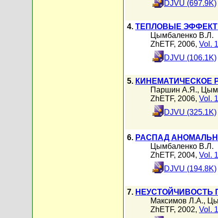
DJVU (697.9K)
4.
ТЕПЛОВЫЕ ЭФФЕКТ
Цымбаленко В.Л.
ZhETF, 2006,
Vol. 
DJVU (106.1K)
5.
КИНЕМАТИЧЕСКОЕ 
Паршин А.Я.
,
Цымб
ZhETF, 2006,
Vol. 
DJVU (325.1K)
6.
РАСПАД АНОМАЛЬН
Цымбаленко В.Л.
ZhETF, 2004,
Vol. 
DJVU (194.8K)
7.
НЕУСТОЙЧИВОСТЬ П
Максимов Л.А.
,
Цы
ZhETF, 2002,
Vol. 