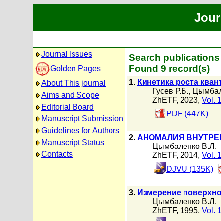
Jour
Journal Issues
Search publication
Found 9 record(s)
Golden Pages
1.
Кинетика роста ква
About This journal
Гусев Р.Б.
,
Цымбал
Aims and Scope
ZhETF, 2023,
Vol. 
Editorial Board
PDF (447K)
Manuscript Submission
Guidelines for Authors
2.
АНОМАЛИЯ ВНУТРЕН
Manuscript Status
Цымбаленко В.Л.
Contacts
ZhETF, 2014,
Vol. 
DJVU (135K)
3.
Измерение поверхно
Цымбаленко В.Л.
ZhETF, 1995,
Vol. 