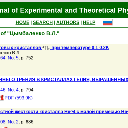
nal of Experimental and Theoretical Ph
HOME
|
SEARCH
|
AUTHORS
|
HELP
s of "Цымбаленко В.Л."
нтовых кристаллов
при температуре 0.1-0.2K
енко В.Л.
164
,
No. 5
, p. 752
НЕГО ТРЕНИЯ В КРИСТАЛЛАХ ГЕЛИЯ, ВЫРАЩЕННЫХ В 
146
,
No. 4
, p. 794
PDF (593.9K)
стной жесткости кристалла He^4 с малой примесью He
108
,
No. 2
, p. 686