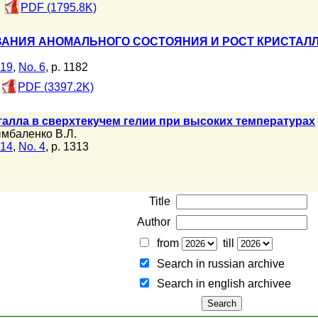
PDF (1795.8K)
ВАНИЯ АНОМАЛЬНОГО СОСТОЯНИЯ И РОСТ КРИСТАЛ
119
,
No. 6
, p. 1182
PDF (3397.2K)
талла в сверхтекучем гелии при высоких температурах
мбаленко В.Л.
114
,
No. 4
, p. 1313
Title
Author
from
till
Search in russian archive
Search in english archiveе