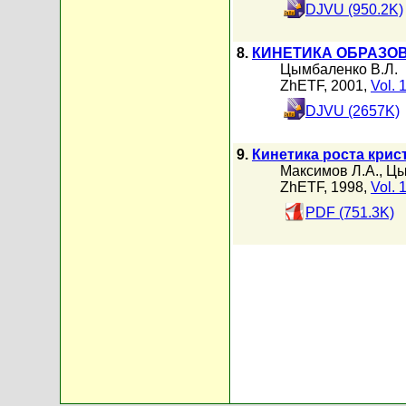
DJVU (950.2K)
8.
КИНЕТИКА ОБРАЗО
Цымбаленко В.Л.
ZhETF, 2001,
Vol. 
DJVU (2657K)
9.
Кинетика роста крис
Максимов Л.А.
,
Цы
ZhETF, 1998,
Vol. 
PDF (751.3K)