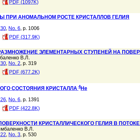
PDF (1097K)
Ы ПРИ АНОМАЛЬНОМ РОСТЕ КРИСТАЛЛОВ ГЕЛИЯ
130
,
No. 6
, p. 1006
PDF (317.9K)
РАЗМНОЖЕНИЕ ЭЛЕМЕНТАРНЫХ СТУПЕНЕЙ НА ПОВЕР
аленко В.Л.
130
,
No. 2
, p. 319
PDF (677.2K)
4
ОГО СОСТОЯНИЯ КРИСТАЛЛА
He
126
,
No. 6
, p. 1391
PDF (422.8K)
ОВЕРХНОСТИ КРИСТАЛЛИЧЕСКОГО ГЕЛИЯ В ПОТОКЕ
мбаленко В.Л.
122
,
No. 3
, p. 530