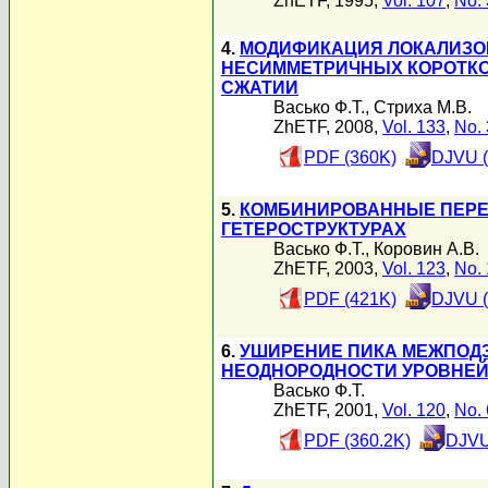
ZhETF, 1995,
Vol. 107
,
No. 
4.
МОДИФИКАЦИЯ ЛОКАЛИЗО
НЕСИММЕТРИЧНЫХ КОРОТКО
СЖАТИИ
Васько Ф.Т.
,
Стриха М.В.
ZhETF, 2008,
Vol. 133
,
No. 
PDF (360K)
DJVU (
5.
КОМБИНИРОВАННЫЕ ПЕРЕ
ГЕТЕРОСТРУКТУРАХ
Васько Ф.Т.
,
Коровин А.В.
ZhETF, 2003,
Vol. 123
,
No. 
PDF (421K)
DJVU (
6.
УШИРЕНИЕ ПИКА МЕЖПОДЗ
НЕОДНОРОДНОСТИ УРОВНЕ
Васько Ф.Т.
ZhETF, 2001,
Vol. 120
,
No. 
PDF (360.2K)
DJVU