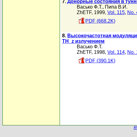
7.
Донорные состояния в тун
Васько Ф.Т.
,
Пипа В.И.
ZhETF, 1999,
Vol. 115
,
No. 
PDF (668.2K)
8.
Высокочастотная модуляци
TH_z излучением
Васько Ф.Т.
ZhETF, 1998,
Vol. 114
,
No. 
PDF (390.1K)
R