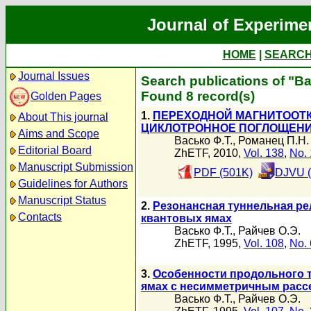
Journal of Experime
HOME
|
SEARC
Journal Issues
Search publications of "В
Found 8 record(s)
Golden Pages
1.
ПЕРЕХОДНОЙ МАГНИТООТ
About This journal
ЦИКЛОТРОННОЕ ПОГЛОЩЕНИ
Aims and Scope
Васько Ф.Т.
,
Романец П.Н.
Editorial Board
ZhETF, 2010,
Vol. 138
,
No. 
Manuscript Submission
PDF (501K)
DJVU (
Guidelines for Authors
Manuscript Status
2.
Резонансная туннельная р
Contacts
квантовых ямах
Васько Ф.Т.
,
Райчев О.Э.
ZhETF, 1995,
Vol. 108
,
No. 
3.
Особенности продольного т
ямах с несимметричным расс
Васько Ф.Т.
,
Райчев О.Э.