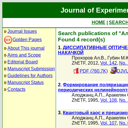
Journal of Experime
HOME
|
SEARC
Journal Issues
Search publications of "А
Found 4 record(s)
Golden Pages
1.
ДИССИПАТИВНЫЕ ОПТИЧЕС
About This journal
НАКАЧКОЙ
Aims and Scope
Прохоров Ал.В.
,
Губин М.
Editorial Board
ZhETF, 2012,
Vol. 142
,
No. 
Manuscript Submission
PDF (760.7K)
DJVU
Guidelines for Authors
Manuscript Status
2.
Формирование поляризацио
Contacts
периодических нелинейноопт
Алоджанц А.П.
,
Аракелян 
ZhETF, 1995,
Vol. 108
,
No. 
3.
Квантовый хаос и прецизио
Алоджанц А.П.
,
Аракелян 
ZhETF, 1995,
Vol. 107
,
No. 