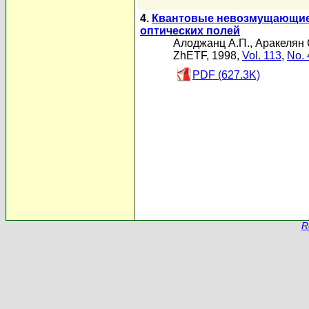
4.
Квантовые невозмущающие 
оптических полей
Алоджанц А.П.
,
Аракелян 
ZhETF, 1998,
Vol. 113
,
No. 
PDF (627.3K)
R