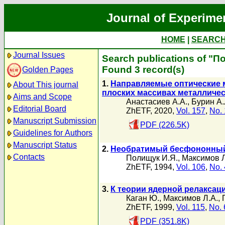
Journal of Experime
HOME
|
SEARC
Journal Issues
Search publications of "П
Found 3 record(s)
Golden Pages
1.
Направляемые оптические 
About This journal
плоских массивах металличе
Aims and Scope
Анастасиев А.А.
,
Бурин А.
Editorial Board
ZhETF, 2020,
Vol. 157
,
No. 
Manuscript Submission
PDF (226.5K)
Guidelines for Authors
Manuscript Status
2.
Необратимый бесфононный 
Contacts
Полищук И.Я.
,
Максимов Л
ZhETF, 1994,
Vol. 106
,
No. 
3.
К теории ядерной релаксаци
Каган Ю.
,
Максимов Л.А.
,
ZhETF, 1999,
Vol. 115
,
No. 
PDF (351.8K)