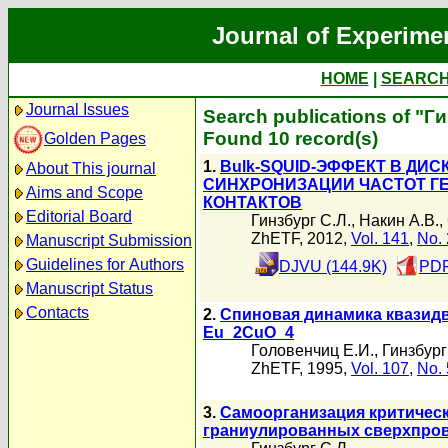
Journal of Experime
HOME
|
SEARC
Journal Issues
Search publications of "Ги
Found 10 record(s)
Golden Pages
1.
Bulk-SQUID-ЭФФЕКТ В ДИ
About This journal
СИНХРОНИЗАЦИИ ЧАСТОТ Г
Aims and Scope
КОНТАКТОВ
Editorial Board
Гинзбург С.Л.
,
Накин А.В.
,
ZhETF, 2012,
Vol. 141
,
No. 
Manuscript Submission
Guidelines for Authors
DJVU (144.9K)
PDF
Manuscript Status
Contacts
2.
Спиновая динамика квазид
Eu_2CuO_4
Головенчиц Е.И.
,
Гинзбург
ZhETF, 1995,
Vol. 107
,
No. 
3.
Самоорганизация критическ
граниулированных сверхпро