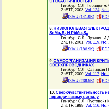
СТОХАСТИЧНОСТЬЮ
Гинзбург С.Л.
,
Геращенко 
ZhETF, 2003,
Vol. 124
,
No. 
DJVU (141.9K)
PDF
8.
НИЗКОПОЛЕВАЯ ЭЛЕКТРО
SnMo
S
И PbMo
S
6
8
6
8
Гинзбург С.Л.
,
Лузянин И.Д
ZhETF, 2001,
Vol. 119
,
No. 
DJVU (186.9K)
PDF
9.
САМООРГАНИЗАЦИЯ КРИТ
СВЕРХПРОВОДНИКАХ
Гинзбург С.Л.
,
Савицкая Н
ZhETF, 2000,
Vol. 117
,
No. 
DJVU (238.5K)
PDF
10.
Сверхчувствительность н
периодическому сигналу
Гинзбург С.Л.
,
Пустовойт 
ZhETF, 1999,
Vol. 116
,
No. 