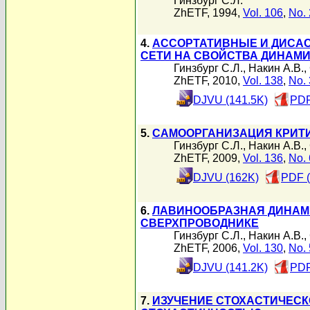
Гинзбург С.Л.
ZhETF, 1994,
Vol. 106
,
No. 
4.
АССОРТАТИВНЫЕ И ДИСАС
СЕТИ НА СВОЙСТВА ДИНАМИ
Гинзбург С.Л.
,
Накин А.В.
,
ZhETF, 2010,
Vol. 138
,
No. 
DJVU (141.5K)
PDF
5.
САМООРГАНИЗАЦИЯ КРИТ
Гинзбург С.Л.
,
Накин А.В.
,
ZhETF, 2009,
Vol. 136
,
No. 
DJVU (162K)
PDF (
6.
ЛАВИНООБРАЗНАЯ ДИНАМИ
СВЕРХПРОВОДНИКЕ
Гинзбург С.Л.
,
Накин А.В.
,
ZhETF, 2006,
Vol. 130
,
No. 
DJVU (141.2K)
PDF
7.
ИЗУЧЕНИЕ СТОХАСТИЧЕСК