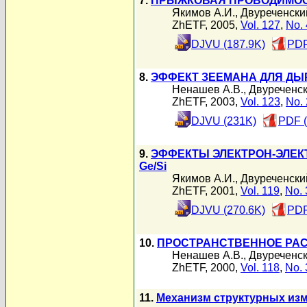
7.
ПРЫЖКОВАЯ ПРОВОДИМОСТ
Якимов А.И.
,
Двуреченски
ZhETF, 2005,
Vol. 127
,
No. 
DJVU (187.9K)
PDF
8.
ЭФФЕКТ ЗЕЕМАНА ДЛЯ ДЫР
Ненашев А.В.
,
Двуреченск
ZhETF, 2003,
Vol. 123
,
No. 
DJVU (231K)
PDF (
9.
ЭФФЕКТЫ ЭЛЕКТРОН-ЭЛЕК
Ge/Si
Якимов А.И.
,
Двуреченски
ZhETF, 2001,
Vol. 119
,
No. 
DJVU (270.6K)
PDF
10.
ПРОСТРАНСТВЕННОЕ РАС
Ненашев А.В.
,
Двуреченск
ZhETF, 2000,
Vol. 118
,
No. 
11.
Механизм структурных изм