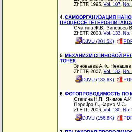
ZhETF, 1995,
Vol. 107
,
No. 
4.
САМООРГАНИЗАЦИЯ НАНОО
ПРОЦЕССЕ ГЕТЕРОЭПИТАКСИИ
Смагина Ж.В.
,
Зиновьев В
ZhETF, 2008,
Vol. 133
,
No. 
DJVU (201.5K)
PDF
5.
МЕХАНИЗМ СПИНОВОЙ РЕ
ТОЧЕК
Зиновьева А.Ф.
,
Ненашев 
ZhETF, 2007,
Vol. 132
,
No. 
DJVU (133.6K)
PDF
6.
ФОТОПРОВОДИМОСТЬ ПО М
Степина Н.П.
,
Якимов А.И
Перейра Л.
,
Кармо М.С.
ZhETF, 2006,
Vol. 130
,
No. 
DJVU (156.6K)
PDF