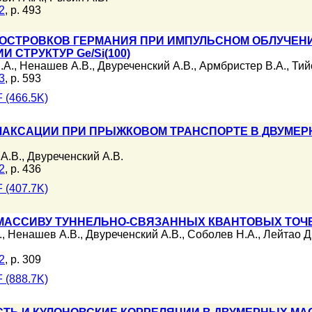
2
, p. 493
СТРОВКОВ ГЕРМАНИЯ ПРИ ИМПУЛЬСНОМ ОБЛУЧЕНИ
 СТРУКТУР Ge/Si(100)
.А.
,
Ненашев А.В.
,
Двуреченский А.В.
,
Армбристер В.А.
,
Тий
3
, p. 593
 (466.5K)
ЛАКСАЦИИ ПРИ ПРЫЖКОВОМ ТРАНСПОРТЕ В ДВУМЕ
А.В.
,
Двуреченский А.В.
2
, p. 436
 (407.7K)
АССИВУ ТУННЕЛЬНО-СВЯЗАННЫХ КВАНТОВЫХ ТОЧЕК
.
,
Ненашев А.В.
,
Двуреченский А.В.
,
Соболев Н.А.
,
Лейтао Д
2
, p. 309
 (888.7K)