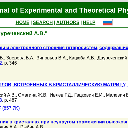
nal of Experimental and Theoretical Ph
HOME
|
SEARCH
|
AUTHORS
|
HELP
вуреченский А.В."
ы и электронного строения гетеросистем, содержащих
В.
,
Зверева В.А.
,
Зиновьев В.А.
,
Кацюба А.В.
,
Двуреченский 
2
, p. 346
ЛОВ, ВСТРОЕННЫХ В КРИСТАЛЛИЧЕСКУЮ МАТРИЦУ,
ий А.В.
,
Смагина Ж.В.
,
Ивлев Г.Д.
,
Гацкевич Е.И.
,
Малевич В
3
, p. 487
 (857.7K)
ния в кристаллах при неупругом торможении высокоэн
вич А.А.
,
Рыбин А.В.