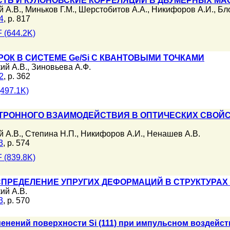
Ь И КУЛОНОВСКИЕ КОРРЕЛЯЦИИ В ДВУМЕРНЫХ МАС
й А.В.
,
Миньков Г.М.
,
Шерстобитов А.А.
,
Никифоров А.И.
,
Бл
4
, p. 817
 (644.2K)
ОК В СИСТЕМЕ Ge/Si С КВАНТОВЫМИ ТОЧКАМИ
ий А.В.
,
Зиновьева А.Ф.
2
, p. 362
497.1K)
ТРОННОГО ВЗАИМОДЕЙСТВИЯ В ОПТИЧЕСКИХ СВОЙ
й А.В.
,
Степина Н.П.
,
Никифоров А.И.
,
Ненашев А.В.
3
, p. 574
 (839.8K)
ПРЕДЕЛЕНИЕ УПРУГИХ ДЕФОРМАЦИЙ В СТРУКТУРАХ 
ий А.В.
3
, p. 570
енений поверхности Si (111) при импульсном воздейс