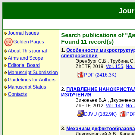
Jour
Journal Issues
Search publications of "Д
Found 11 record(s)
Golden Pages
1.
Особенности микроструктур
About This journal
спектроскопии
Aims and Scope
Эренбург С.Б.
,
Трубина С.
Editorial Board
ZhETF, 2019,
Vol. 155
,
No. 
Manuscript Submission
PDF (2416.3K)
Guidelines for Authors
Manuscript Status
2.
ПЛАВЛЕНИЕ НАНОКРИСТАЛ
Contacts
ИЗЛУЧЕНИЯ
Зиновьев В.А.
,
Двуреченск
ZhETF, 2012,
Vol. 142
,
No. 
DJVU (182.9K)
PDF
3.
Механизм дефектообразова
Двуреченский А.В.
,
Карано