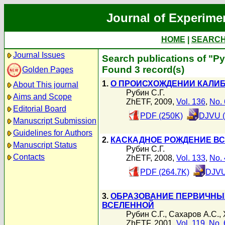
Journal of Experime
HOME
|
SEARC
Journal Issues
Search publications of "Ру
Found 3 record(s)
Golden Pages
1.
О ПРОИСХОЖДЕНИИ КАЛИ
About This journal
Рубин С.Г.
Aims and Scope
ZhETF, 2009,
Vol. 136
,
No. 
Editorial Board
PDF (250K)
DJVU (
Manuscript Submission
Guidelines for Authors
2.
КАСКАДНОЕ РОЖДЕНИЕ В
Manuscript Status
Рубин С.Г.
Contacts
ZhETF, 2008,
Vol. 133
,
No. 
PDF (264.7K)
DJVU
3.
ОБРАЗОВАНИЕ ПЕРВИЧНЫХ
ВСЕЛЕННОЙ
Рубин С.Г.
,
Сахаров А.С.
,
ZhETF, 2001,
Vol. 119
,
No. 