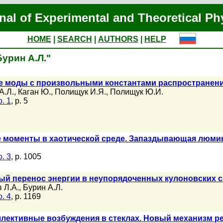
nal of Experimental and Theoretical Ph
HOME
|
SEARCH
|
AUTHORS
|
HELP
Бурин А.Л."
 моды с произвольными константами распространени
А.Л.
,
Каган Ю.
,
Полищук И.Я.
,
Полищук Ю.И.
. 1
, p. 5
 моменты в хаотической среде. Запаздывающая люми
. 3
, p. 1005
й перенос энергии в неупорядоченных кулоновских с
 Л.А.
,
Бурин А.Л.
. 4
, p. 1169
ллективные возбуждения в стеклах. Новый механизм ре