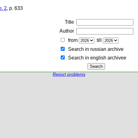
. 2
, p. 633
Title
Author
from
till
Search in russian archive
Search in english archiveе
Report problems