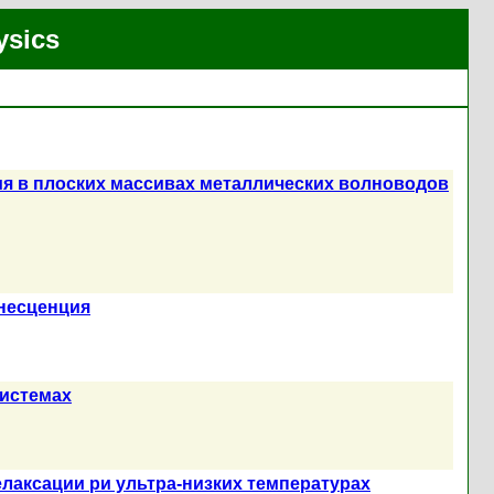
ysics
я в плоских массивах металлических волноводов
несценция
истемах
лаксации ри ультра-низких температурах