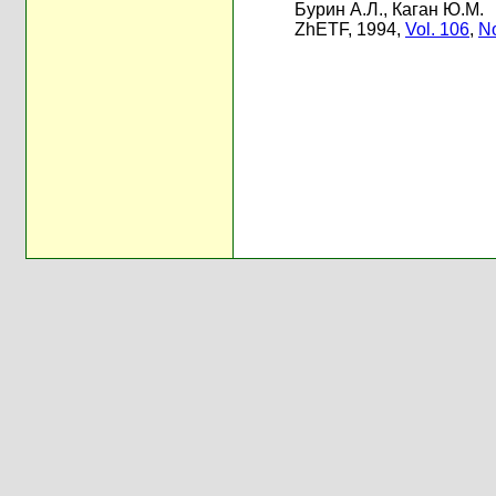
Бурин А.Л.
,
Каган Ю.М.
ZhETF, 1994,
Vol. 106
,
No