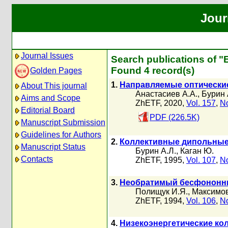
Jour
Journal Issues
Search publications of "
Found 4 record(s)
Golden Pages
1.
Направляемые оптические
About This journal
Анастасиев А.А.
,
Бурин 
Aims and Scope
ZhETF, 2020,
Vol. 157
,
No
Editorial Board
PDF (226.5K)
Manuscript Submission
Guidelines for Authors
2.
Коллективные дипольные
Manuscript Status
Бурин А.Л.
,
Каган Ю.
Contacts
ZhETF, 1995,
Vol. 107
,
No
3.
Необратимый бесфононны
Полищук И.Я.
,
Максимов
ZhETF, 1994,
Vol. 106
,
No
4.
Низекоэнергетические ко