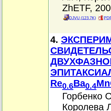
ZhETF, 20
DJVU (123.7K)
PDF
4.
ЭКСПЕРИ
СВИДЕТЕЛЬ
ДВУХФАЗНО
ЭПИТАКСИА
Re
Ba
Mn
0.6
0.4
Горбенко 
Королева Л