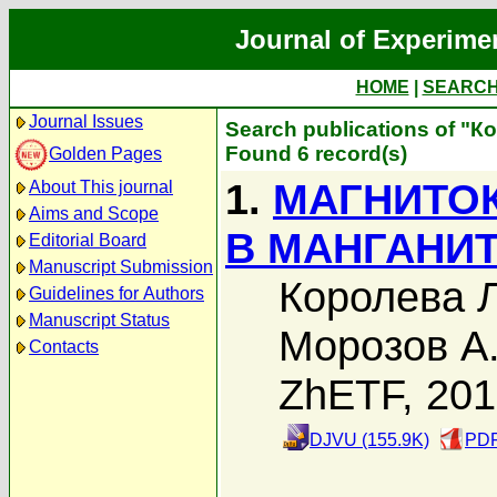
Journal of Experime
HOME
|
SEARC
Journal Issues
Search publications of "К
Found 6 record(s)
Golden Pages
1.
МАГНИТО
About This journal
Aims and Scope
В МАНГАНИ
Editorial Board
Manuscript Submission
Королева Л
Guidelines for Authors
Manuscript Status
Морозов А
Contacts
ZhETF, 20
DJVU (155.9K)
PDF