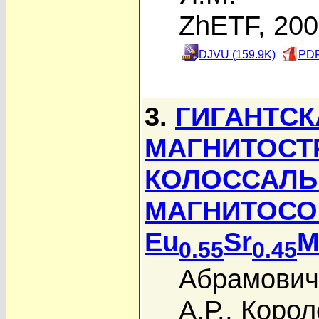
ZhETF, 20
DJVU (159.9K)
PDF
3.
ГИГАНТС
МАГНИТОСТ
КОЛОССАЛЬ
МАГНИТОСО
Eu
Sr
M
0.55
0.45
Абрамович
А.Р.
,
Корол