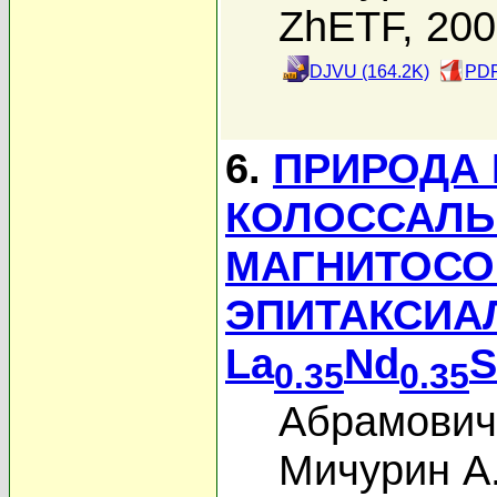
ZhETF, 20
DJVU (164.2K)
PDF
6.
ПРИРОДА
КОЛОССАЛЬ
МАГНИТОСО
ЭПИТАКСИА
La
Nd
S
0.35
0.35
Абрамович
Мичурин А