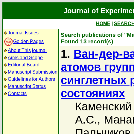
Journal of Experime
HOME
|
SEARC
Journal Issues
Search publications of "М
Found 13 record(s)
Golden Pages
1.
Ван-дер-в
About This journal
Aims and Scope
атомов гру
Editorial Board
Manuscript Submission
синглетных 
Guidelines for Authors
Manuscript Status
состояниях
Contacts
Каменский 
А.С.
,
Манак
Пальчиков 