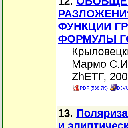
12.
ОБОБЩЕ
РАЗЛОЖЕНИ
ФУНКЦИИ Г
ФОРМУЛЫ Г
Крыловецк
Мармо С.И
ZhETF, 20
PDF (538.7K)
DJVU
13.
Поляриза
и элиптичес