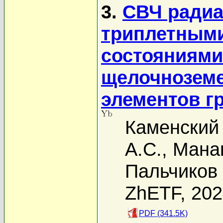
3.
СВЧ ради
триплетными
состояниями
щелочнозем
элементов 
Каменский 
А.С.
,
Манак
Пальчиков 
ZhETF, 20
PDF (341.5K)