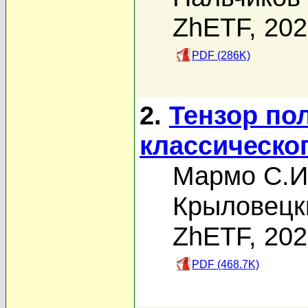
ZhETF, 20
PDF (286K)
2.
Тензор по
классическо
Мармо С.И
Крыловецк
ZhETF, 20
PDF (468.7K)