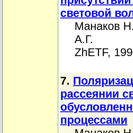
световой во
Манаков Н
А.Г.
ZhETF, 19
7.
Поляризац
рассеянии с
обусловлен
процессами
Манаков Н