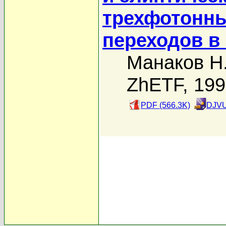
трехфотонны
переходов в
Манаков Н
ZhETF, 19
PDF (566.3K)
DJVU