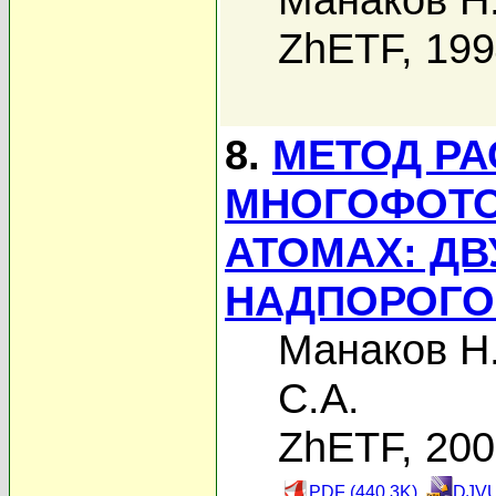
ZhETF, 19
8.
МЕТОД Р
МНОГОФОТО
АТОМАХ: Д
НАДПОРОГО
Манаков Н
С.А.
ZhETF, 20
PDF (440.3K)
DJVU