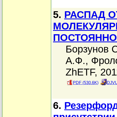
5.
РАСПАД 
МОЛЕКУЛЯР
ПОСТОЯННО
Борзунов С
А.Ф.
,
Фрол
ZhETF, 201
PDF (530.6K)
DJVU
6.
Резерфорд
присутствии