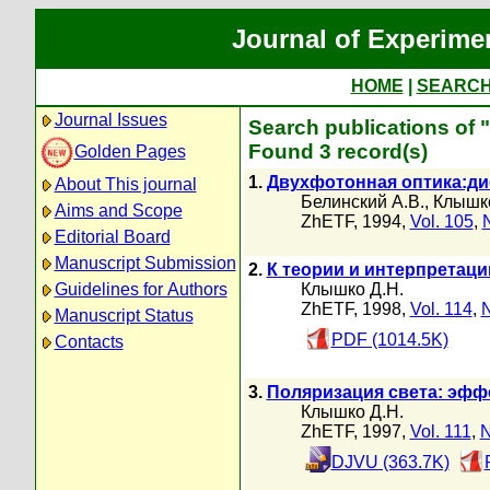
Journal of Experime
HOME
|
SEARC
Journal Issues
Search publications of
Found 3 record(s)
Golden Pages
1.
Двухфотонная оптика:ди
About This journal
Белинский А.В.
,
Клышко
Aims and Scope
ZhETF, 1994,
Vol. 105
,
Editorial Board
Manuscript Submission
2.
К теории и интерпретац
Guidelines for Authors
Клышко Д.Н.
ZhETF, 1998,
Vol. 114
,
N
Manuscript Status
PDF (1014.5K)
Contacts
3.
Поляризация света: эффе
Клышко Д.Н.
ZhETF, 1997,
Vol. 111
,
N
DJVU (363.7K)