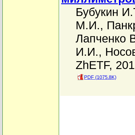
Бубукин И.
М.И.
,
Панк
Лапченко В
И.И.
,
Носов
ZhETF, 20
PDF (1075.8K)