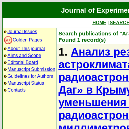
Journal of Experime
HOME
|
SEARC
Journal Issues
Search publications of "А
Found 1 record(s)
Golden Pages
1.
Анализ ре
About This journal
Aims and Scope
астроклимат
Editorial Board
Manuscript Submission
радиоастрон
Guidelines for Authors
Manuscript Status
Даг» в Крым
Contacts
уменьшения 
радиоастрон
миллиметро