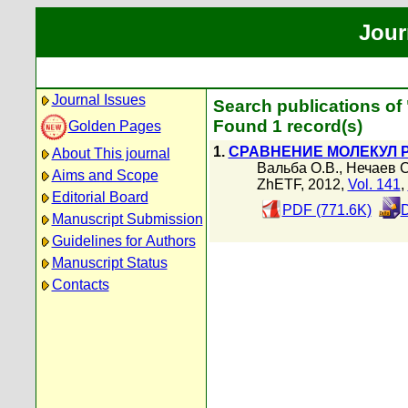
Jour
Journal Issues
Search publications of
Found 1 record(s)
Golden Pages
1.
СРАВНЕНИЕ МОЛЕКУЛ 
About This journal
Вальба О.В.
,
Нечаев С
Aims and Scope
ZhETF, 2012,
Vol. 141
,
Editorial Board
PDF (771.6K)
D
Manuscript Submission
Guidelines for Authors
Manuscript Status
Contacts