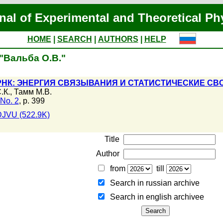
nal of Experimental and Theoretical Ph
HOME
|
SEARCH
|
AUTHORS
|
HELP
 "Вальба О.В."
РНК: ЭНЕРГИЯ СВЯЗЫВАНИЯ И СТАТИСТИЧЕСКИЕ С
.К.
,
Тамм М.В.
No. 2
, p. 399
JVU (522.9K)
Title
Author
from
till
Search in russian archive
Search in english archiveе