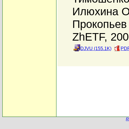
Илюхина О
Прокопьев 
ZhETF, 20
DJVU (155.1K)
PDF
R