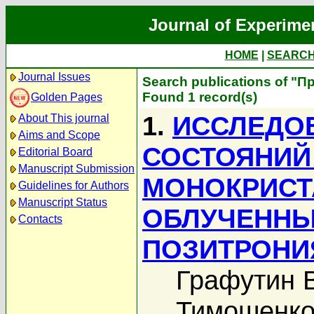
Journal of Experime
HOME
|
SEARC
Journal Issues
Search publications of "П
Found 1 record(s)
Golden Pages
1.
ИССЛЕДО
About This journal
Aims and Scope
СОСТОЯНИЙ
Editorial Board
Manuscript Submission
МОНОКРИСТ
Guidelines for Authors
Manuscript Status
ОБЛУЧЕННЫ
Contacts
ПОЗИТРОНИ
Графутин В
Тимошенко