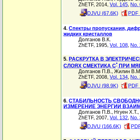
ZhETF, 2014,
Vol. 145
,
No. 
DJVU (67.6K)
PDF 
4.
Спектры пропускания, дифр
жидких кристаллов
Долганов В.К.
ZhETF, 1995,
Vol. 108
,
No. 
5.
РАСКРУТКА В ЭЛЕКТРИЧЕ
*
СЛОЯХ СМЕКТИКА C
ПРИ МЯ
Долганов П.В.
,
Жилин В.М
ZhETF, 2008,
Vol. 134
,
No. 
DJVU (98.9K)
PDF 
6.
СТАБИЛЬНОСТЬ СВОБОДН
ИЗМЕРЕНИЕ ЭНЕРГИИ ВЗАИ
Долганов П.В.
,
Нгуен Х.Т.
,
ZhETF, 2007,
Vol. 132
,
No. 
DJVU (166.6K)
PDF