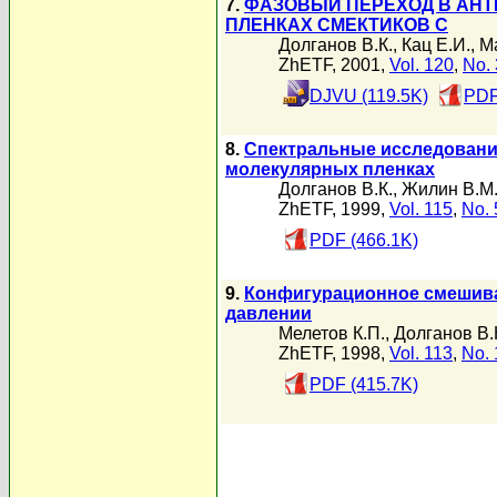
7.
ФАЗОВЫЙ ПЕРЕХОД В АН
ПЛЕНКАХ СМЕКТИКОВ C
Долганов В.К.
,
Кац Е.И.
,
М
ZhETF, 2001,
Vol. 120
,
No. 
DJVU (119.5K)
PDF
8.
Спектральные исследовани
молекулярных пленках
Долганов В.К.
,
Жилин В.М
ZhETF, 1999,
Vol. 115
,
No. 
PDF (466.1K)
9.
Конфигурационное смешива
давлении
Мелетов К.П.
,
Долганов В.
ZhETF, 1998,
Vol. 113
,
No. 
PDF (415.7K)