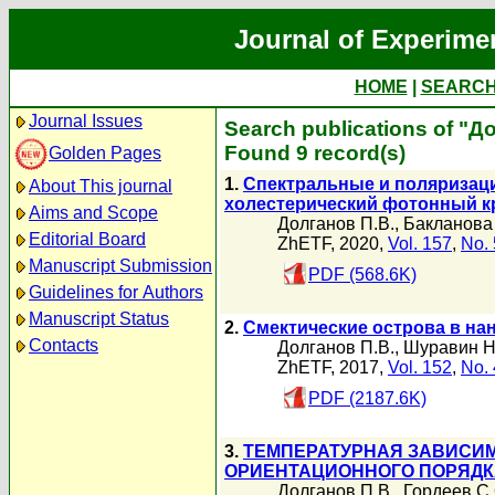
Journal of Experime
HOME
|
SEARC
Journal Issues
Search publications of "Д
Found 9 record(s)
Golden Pages
1.
Спектральные и поляризаци
About This journal
холестерический фотонный к
Aims and Scope
Долганов П.В.
,
Бакланова 
Editorial Board
ZhETF, 2020,
Vol. 157
,
No. 
Manuscript Submission
PDF (568.6K)
Guidelines for Authors
Manuscript Status
2.
Смектические острова в на
Contacts
Долганов П.В.
,
Шуравин Н
ZhETF, 2017,
Vol. 152
,
No. 
PDF (2187.6K)
3.
ТЕМПЕРАТУРНАЯ ЗАВИСИ
ОРИЕНТАЦИОННОГО ПОРЯДК
Долганов П.В.
,
Гордеев С.