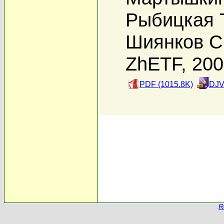
Рыбицкая Т
Шиянков С
ZhETF, 20
PDF (1015.8K)
DJV
R