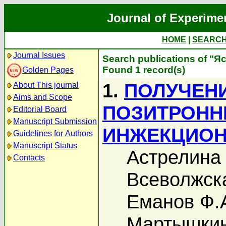
Journal of Experime
HOME
|
SEARC
Journal Issues
Search publications of "Яс
Found 1 record(s)
Golden Pages
1.
ПОЛУЧЕН
About This journal
Aims and Scope
ПОЗИТРОНН
Editorial Board
Manuscript Submission
ИНЖЕКЦИОН
Guidelines for Authors
Manuscript Status
Астрелина 
Contacts
Всеволжска
Еманов Ф.
Мартышкин