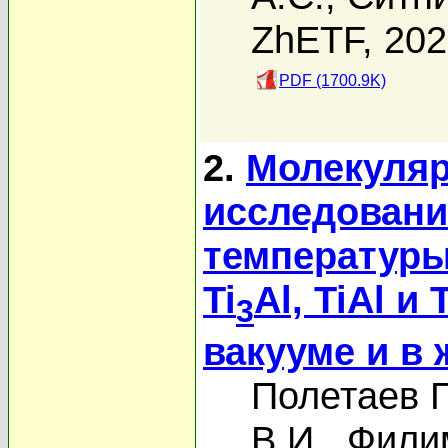
ZhETF, 20
PDF (1700.9K)
2.
Молекуляр
исследовани
температуры
Ti
Al, TiAl и 
3
вакууме и в
Полетаев Г
В.И.
,
Фили