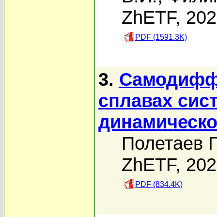
ZhETF, 20
PDF (1591.3K)
3.
Самодиффу
сплавах сист
динамическо
Полетаев Г
ZhETF, 20
PDF (834.4K)