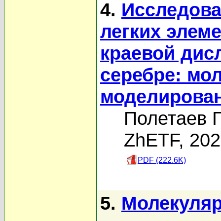
4.
Исследова
легких элем
краевой дис
серебре: мо
моделирова
Полетаев Г
ZhETF, 20
PDF (222.6K)
5.
Молекуляр