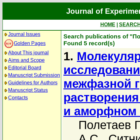
Journal of Experime
HOME
|
SEARC
Journal Issues
Search publications of "П
Found 5 record(s)
Golden Pages
1.
Молекуляр
About This journal
Aims and Scope
исследовани
Editorial Board
Manuscript Submission
межфазной г
Guidelines for Authors
Manuscript Status
растворения
Contacts
и аморфном
Полетаев Г
А.С.
,
Ситни