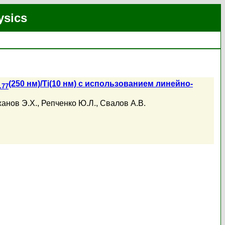
ysics
(250 нм)/Ti(10 нм) с использованием линейно-
.77
анов Э.Х.
,
Репченко Ю.Л.
,
Свалов А.В.