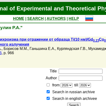
nal of Experimental and Theoretical Ph
HOME
|
SEARCH
|
AUTHORS
|
HELP
аулин Р.А."
хроизма при отражении от образца Ti(10 нм)/Gd
Co
0.23
0
ного излучения
.
,
Борисов М.М.
,
Ганьшина Е.А.
,
Курляндская Г.В.
,
Мухамедж
6
, p. 966
Title
Author
from
till
Search in russian archive
Search in english archiveе