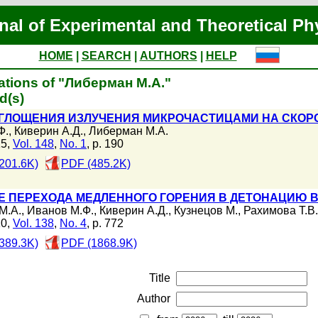
nal of Experimental and Theoretical Ph
HOME
|
SEARCH
|
AUTHORS
|
HELP
ations of "Либерман М.А."
d(s)
ГЛОЩЕНИЯ ИЗЛУЧЕНИЯ МИКРОЧАСТИЦАМИ НА СКОР
Ф.
,
Киверин А.Д.
,
Либерман М.А.
15,
Vol. 148
,
No. 1
, p. 190
201.6K)
PDF (485.2K)
Е ПЕРЕХОДА МЕДЛЕННОГО ГОРЕНИЯ В ДЕТОНАЦИЮ 
М.А.
,
Иванов М.Ф.
,
Киверин А.Д.
,
Кузнецов М.
,
Рахимова Т.В.
10,
Vol. 138
,
No. 4
, p. 772
389.3K)
PDF (1868.9K)
Title
Author