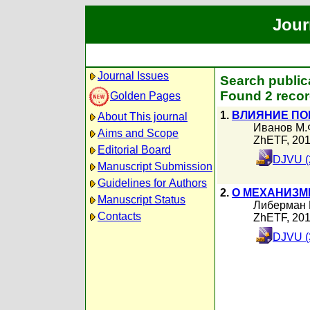
Jour
Journal Issues
Search public
Found 2 recor
Golden Pages
1.
ВЛИЯНИЕ ПО
About This journal
Иванов М.
Aims and Scope
ZhETF, 20
Editorial Board
DJVU (
Manuscript Submission
Guidelines for Authors
2.
О МЕХАНИЗМ
Manuscript Status
Либерман 
Contacts
ZhETF, 20
DJVU (