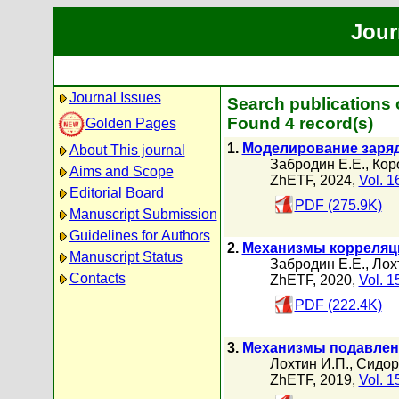
Jour
Journal Issues
Search publications 
Found 4 record(s)
Golden Pages
1.
Моделирование заряд
About This journal
Забродин Е.Е.
,
Кор
Aims and Scope
ZhETF, 2024,
Vol. 1
Editorial Board
PDF (275.9K)
Manuscript Submission
Guidelines for Authors
2.
Механизмы корреляци
Manuscript Status
Забродин Е.Е.
,
Лох
Contacts
ZhETF, 2020,
Vol. 1
PDF (222.4K)
3.
Механизмы подавлени
Лохтин И.П.
,
Сидор
ZhETF, 2019,
Vol. 1