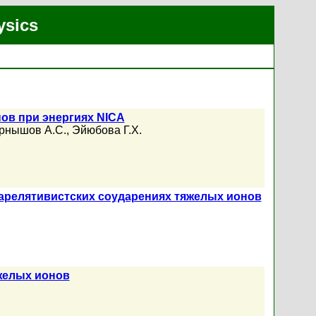
ysics
ов при энергиях NICA
рнышов А.С.
,
Эйюбова Г.Х.
арелятивистских соударениях тяжелых ионов
желых ионов