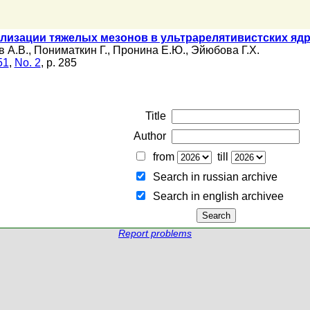
лизации тяжелых мезонов в ультрарелятивистских яд
в А.В.
,
Пониматкин Г.
,
Пронина Е.Ю.
,
Эйюбова Г.Х.
51
,
No. 2
, p. 285
Title
Author
from
till
Search in russian archive
Search in english archiveе
Report problems