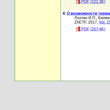
PDF (222.3K)
4.
О возможности терма
Лохтин И.П.
,
Беляе
ZhETF, 2017,
Vol. 1
PDF (257.4K)