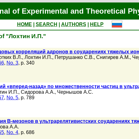
nal of Experimental and Theoretical Ph
HOME
|
SEARCH
|
AUTHORS
|
HELP
of "Лохтин И.П."
овых корреляций адронов в соударениях тяжелых ион
отких В.Л.
,
Лохтин И.П.
,
Петрушанко С.В.
,
Снигирев А.М.
,
Че
66
,
No. 3
, p. 340
й «вперед-назад» по множественности частиц в ультр
тин И.П.
,
Сидорова А.А.
,
Чернышов А.С.
57
,
No. 5
, p. 789
я B-мезонов в ультрарелятивистских соударениях тя
ова А.А.
55
,
No. 4
, p. 686