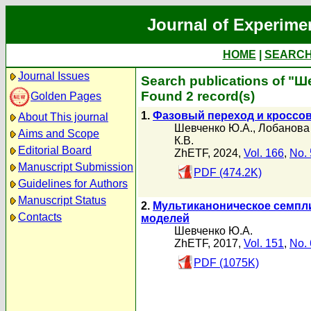
Journal of Experime
HOME
|
SEARC
Journal Issues
Search publications of "
Found 2 record(s)
Golden Pages
1.
Фазовый переход и кроссов
About This journal
Шевченко Ю.А.
,
Лобанова 
Aims and Scope
К.В.
Editorial Board
ZhETF, 2024,
Vol. 166
,
No. 
Manuscript Submission
PDF (474.2K)
Guidelines for Authors
Manuscript Status
2.
Мультиканоническое семпли
Contacts
моделей
Шевченко Ю.А.
ZhETF, 2017,
Vol. 151
,
No. 
PDF (1075K)