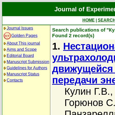
Journal of Experime
HOME
|
SEARC
Journal Issues
Search publications of "Ку
Found 2 record(s)
Golden Pages
1.
Нестацион
About This journal
Aims and Scope
ультрахолод
Editorial Board
Manuscript Submission
движущейся 
Guidelines for Authors
Manuscript Status
передачи эн
Contacts
Кулин Г.В.
Горюнов С.
Панзарелл