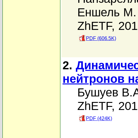
Еншель М.
ZhETF, 20
PDF (606.5K)
2.
Динамичес
нейтронов н
Бушуев В.А
ZhETF, 20
PDF (424K)