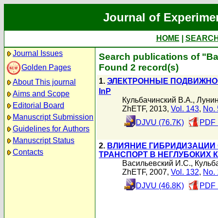
Journal of Experime
HOME
|
SEARC
Journal Issues
Search publications of "
Found 2 record(s)
Golden Pages
1.
ЭЛЕКТРОННЫЕ ПОДВИЖНОС
About This journal
InP
Aims and Scope
Кульбачинский В.А.
,
Лунин
Editorial Board
ZhETF, 2013,
Vol. 143
,
No. 
Manuscript Submission
DJVU (76.7K)
PDF 
Guidelines for Authors
Manuscript Status
2.
ВЛИЯНИЕ ГИБРИДИЗАЦИИ
Contacts
ТРАНСПОРТ В НЕГЛУБОКИХ 
Васильевский И.С.
,
Кульб
ZhETF, 2007,
Vol. 132
,
No. 
DJVU (46.8K)
PDF 