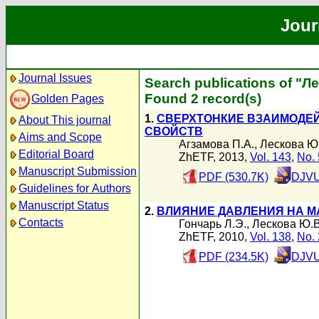
Jour
Journal Issues
Search publications of "Л
Found 2 record(s)
Golden Pages
1.
СВЕРХТОНКИЕ ВЗАИМОДЕЙ
About This journal
СВОЙСТВ
Aims and Scope
Агзамова П.А.
,
Лескова Ю
Editorial Board
ZhETF, 2013,
Vol. 143
,
No. 
Manuscript Submission
PDF (530.7K)
DJVU
Guidelines for Authors
Manuscript Status
2.
ВЛИЯНИЕ ДАВЛЕНИЯ НА М
Contacts
Гончарь Л.Э.
,
Лескова Ю.В
ZhETF, 2010,
Vol. 138
,
No. 
PDF (234.5K)
DJVU