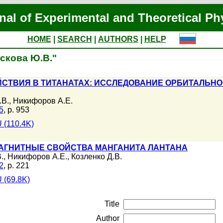
nal of Experimental and Theoretical Ph
HOME
|
SEARCH
|
AUTHORS
|
HELP
ескова Ю.В."
СТВИЯ В ТИТАНАТАХ: ИССЛЕДОВАНИЕ ОРБИТАЛЬН
.В.
,
Никифоров А.Е.
5
, p. 953
 (110.4K)
АГНИТНЫЕ СВОЙСТВА МАНГАНИТА ЛАНТАНА
.
,
Никифоров А.Е.
,
Козленко Д.В.
2
, p. 221
 (69.8K)
Title
Author