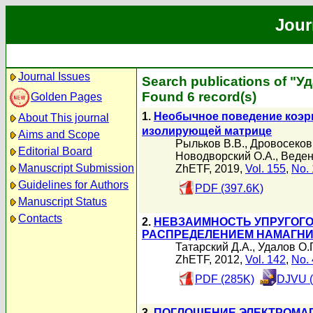
Jour
Journal Issues
Search publications of "Уд
Found 6 record(s)
Golden Pages
1.
Необычное поведение коэр
About This journal
изолирующей матрице
Aims and Scope
Рыльков В.В.
,
Дровосеков
Editorial Board
Новодворский О.А.
,
Веден
Manuscript Submission
ZhETF, 2019,
Vol. 155
,
No. 
Guidelines for Authors
PDF (397.6K)
Manuscript Status
Contacts
2.
НЕВЗАИМНОСТЬ УПРУГОГ
РАСПРЕДЕЛЕНИЕМ НАМАГН
Татарский Д.А.
,
Удалов О.Г
ZhETF, 2012,
Vol. 142
,
No. 
PDF (285K)
DJVU (
3.
ПОГЛОЩЕНИЕ ЭЛЕКТРОМА