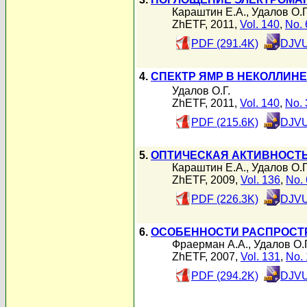
Караштин Е.А.
,
Удалов О.Г
ZhETF, 2011,
Vol. 140
,
No. 
PDF (291.4K)
DJVU
4.
СПЕКТР ЯМР В НЕКОЛЛИН
Удалов О.Г.
ZhETF, 2011,
Vol. 140
,
No. 
PDF (215.6K)
DJVU
5.
ОПТИЧЕСКАЯ АКТИВНОСТ
Караштин Е.А.
,
Удалов О.Г
ZhETF, 2009,
Vol. 136
,
No. 
PDF (226.3K)
DJVU
6.
ОСОБЕННОСТИ РАСПРОСТР
Фраерман А.А.
,
Удалов О.Г
ZhETF, 2007,
Vol. 131
,
No. 
PDF (294.2K)
DJVU