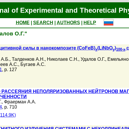
nal of Experimental and Theoretical Ph
HOME
|
SEARCH
|
AUTHORS
|
HELP
алов О.Г."
цитивной силы в нанокомпозите (CoFeB)
(LiNbO
)
с
x
y
100-x
 А.Б.
,
Талденков А.Н.
,
Николаев С.Н.
,
Удалов О.Г.
,
Емельяно
еев А.С.
,
Бугаев А.С.
1
, p. 127
О РАССЕЯНИЯ НЕПОЛЯРИЗОВАННЫХ НЕЙТРОНОВ М
ИЧЕННОСТИ
.
,
Фраерман А.А.
4
, p. 710
114.9K)
ГНИТНОГО ИЗЛУЧЕНИЯ СИСТЕМАМИ С НЕКОЛЛИНЕА