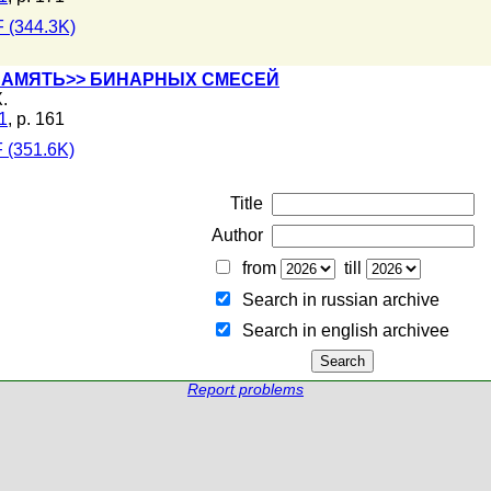
 (344.3K)
ПАМЯТЬ>> БИНАРНЫХ СМЕСЕЙ
.
1
, p. 161
 (351.6K)
Title
Author
from
till
Search in russian archive
Search in english archiveе
Report problems