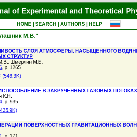
nal of Experimental and Theoretical Ph
HOME
|
SEARCH
|
AUTHORS
|
HELP
алашник М.В."
ЧИВОСТЬ СЛОЯ АТМОСФЕРЫ, НАСЫЩЕННОГО ВОДЯН
ЫХ СТРУКТУР
М.В.
,
Шмерлин М.Б.
6
, p. 1265
 (546.3K)
СПОСОБЛЕНИЕ В ЗАКРУЧЕННЫХ ГАЗОВЫХ ПОТОКАХ
 К.Н.
4
, p. 935
435.9K)
НЕРАЦИИ ПОВЕРХНОСТНЫХ ГРАВИТАЦИОННЫХ ВОЛН 
1
, p. 171