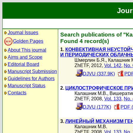
Jour
Journal Issues
Search publications of "К
Found 4 record(s)
Golden Pages
1.
КОНВЕКТИВНАЯ НЕУСТОЙ
About This journal
И ПЕРИОДИЧЕСКИХ ОБЛАЧН
Aims and Scope
Шмерлин Б.Я.
,
Калашник 
Editorial Board
ZhETF, 2012,
Vol. 142
,
No. 
Manuscript Submission
DJVU (337.9K)
PDF
Guidelines for Authors
Manuscript Status
2.
ЦИКЛОСТРОФИЧЕСКОЕ ПРИ
Contacts
Калашник М.В.
,
Вишератин
ZhETF, 2008,
Vol. 133
,
No. 
DJVU (177K)
PDF (
3.
ЛИНЕЙНЫЙ МЕХАНИЗМ ГЕ
Калашник М.В.
ZhETF, 2008,
Vol. 133
,
No. 