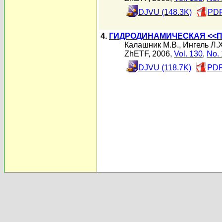
DJVU (148.3K)
PDF
4.
ГИДРОДИНАМИЧЕСКАЯ <<
Калашник М.В.
,
Ингель Л.Х
ZhETF, 2006,
Vol. 130
,
No. 
DJVU (118.7K)
PDF