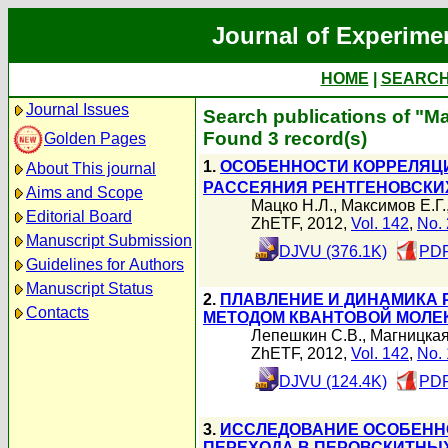
Journal of Experime
HOME
|
SEARC
Journal Issues
Search publications of "М
Found 3 record(s)
Golden Pages
1.
ОСОБЕННОСТИ КОРРЕЛЯЦИ
About This journal
РАССЕЯНИЯ РЕНТГЕНОВСКИХ
Aims and Scope
Мацко Н.Л.
,
Максимов Е.Г.
Editorial Board
ZhETF, 2012,
Vol. 142
,
No. 
Manuscript Submission
DJVU (376.1K)
PDF
Guidelines for Authors
Manuscript Status
2.
ПЛАВЛЕНИЕ И ДИНАМИКА 
Contacts
МЕТОДОМ КВАНТОВОЙ МОЛЕ
Лепешкин С.В.
,
Магницкая
ZhETF, 2012,
Vol. 142
,
No. 
DJVU (124.4K)
PDF
3.
ИССЛЕДОВАНИЕ ОСОБЕННО
ПЕРЕХОДА В ПЕРОВСКИТНЫ