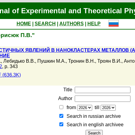
nal of Experimental and Theoretical Ph
HOME
|
SEARCH
|
AUTHORS
|
HELP
орисюк П.В."
ТИЧНЫХ ЯВЛЕНИЙ В НАНОКЛАСТЕРАХ МЕТАЛЛОВ (Au,
НИЕ
.
,
Лебидько В.В.
,
Пушкин М.А.
,
Тронин В.Н.
,
Троян В.И.
,
Анто
2
, p. 343
 (636.3K)
Title
Author
from
till
Search in russian archive
Search in english archiveе