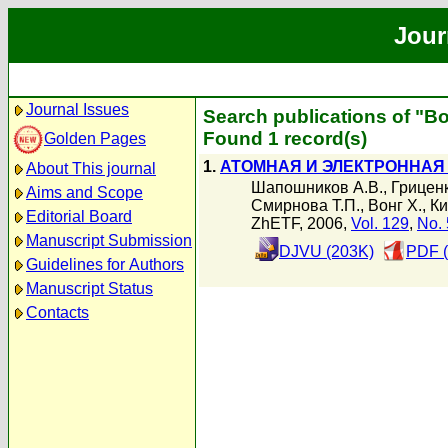
Jour
Journal Issues
Search publications of "Во
Found 1 record(s)
Golden Pages
1.
АТОМНАЯ И ЭЛЕКТРОННАЯ 
About This journal
Шапошников А.В.
,
Гриценк
Aims and Scope
Смирнова Т.П.
,
Вонг Х.
,
Ки
Editorial Board
ZhETF, 2006,
Vol. 129
,
No. 
Manuscript Submission
DJVU (203K)
PDF (
Guidelines for Authors
Manuscript Status
Contacts