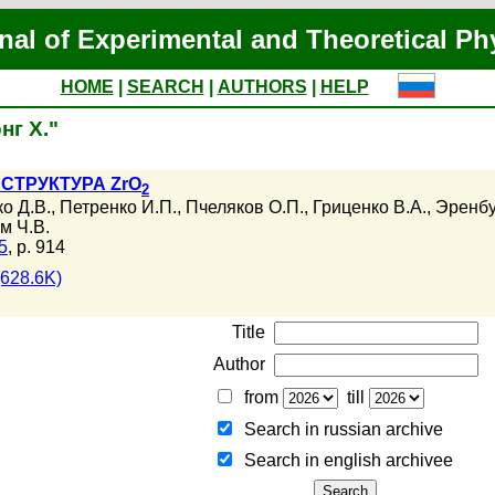
nal of Experimental and Theoretical Ph
HOME
|
SEARCH
|
AUTHORS
|
HELP
нг Х."
СТРУКТУРА ZrO
2
о Д.В.
,
Петренко И.П.
,
Пчеляков О.П.
,
Гриценко В.А.
,
Эренбу
м Ч.В.
5
, p. 914
628.6K)
Title
Author
from
till
Search in russian archive
Search in english archiveе