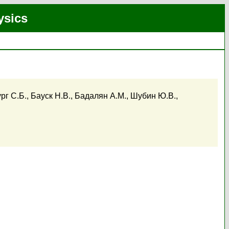
ysics
рг С.Б.
,
Бауск Н.В.
,
Бадалян А.М.
,
Шубин Ю.В.
,