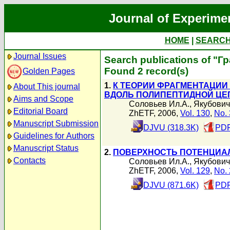
Journal of Experime
HOME
|
SEARC
Journal Issues
Search publications of "Г
Found 2 record(s)
Golden Pages
1.
К ТЕОРИИ ФРАГМЕНТАЦИИ
About This journal
ВДОЛЬ ПОЛИПЕПТИДНОЙ ЦЕ
Aims and Scope
Соловьев Ил.А.
,
Якубович
Editorial Board
ZhETF, 2006,
Vol. 130
,
No. 
Manuscript Submission
DJVU (318.3K)
PDF
Guidelines for Authors
Manuscript Status
2.
ПОВЕРХНОСТЬ ПОТЕНЦИА
Contacts
Соловьев Ил.А.
,
Якубович
ZhETF, 2006,
Vol. 129
,
No. 
DJVU (871.6K)
PDF