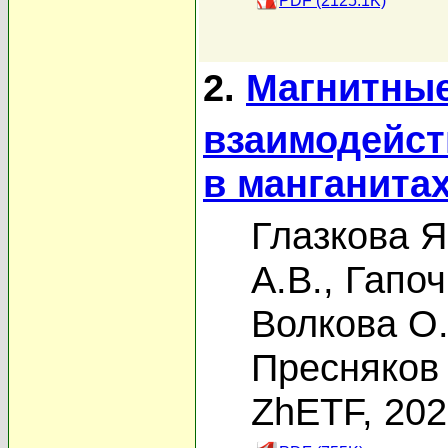
PDF (2125.1K)
2.
Магнитные
взаимодейст
в манганита
Глазкова Я
А.В.
,
Гапоч
Волкова О.
Пресняков 
ZhETF, 20