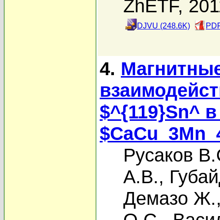
ZhETF, 201
DJVU (248.6K)
PDF
4.
Магнитные
взаимодейст
$^{119}Sn^ 
$CaCu_3Mn_
Русаков В.
А.В.
,
Губай
Демазо Ж.
О.С.
,
Васи