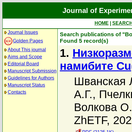
Journal of Experime
HOME
|
SEARC
Journal Issues
Search publications of "В
Found 5 record(s)
Golden Pages
1.
Низкоразм
About This journal
Aims and Scope
намибите Cu
Editorial Board
Manuscript Submission
Шванская 
Guidelines for Authors
Manuscript Status
А.Г.
,
Пчелк
Contacts
Волкова О.
ZhETF, 20