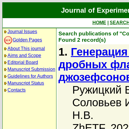
Journal of Experime
HOME
|
SEARC
Journal Issues
Search publications of "С
Found 2 record(s)
Golden Pages
1.
Генерация
About This journal
Aims and Scope
дробных фла
Editorial Board
Manuscript Submission
джозефсонов
Guidelines for Authors
Manuscript Status
Ружицкий В
Contacts
Соловьев 
Н.В.
ZhETF, 20