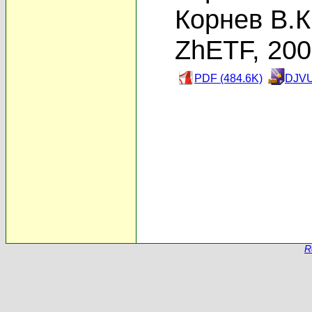
Корнев В.К
ZhETF, 20
PDF (484.6K)
DJVU
R